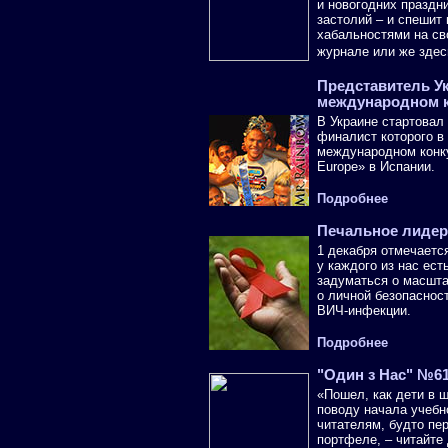
и новогодних праздни
застолий – и спешит
хабальностями на св
журнале или же здес
Представитель Ук
международном к
В Украине стартовал 
финалист которого в 
международном конку
Europe» в Испании.
Подробнее
Печальное лидер
1 декабря отмечаетс
у каждого из нас ест
задуматься о масшта
о личной безопаснос
ВИЧ-инфекции.
Подробнее
"Один з Нас" №6
«Пошел, как дети в 
поводу начала учебн
читателям, будто пер
портфеле, – читайте 