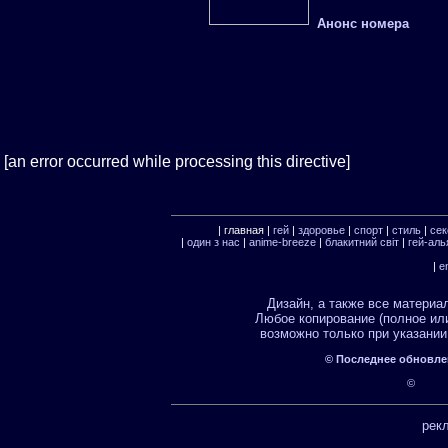
Анонс номера
[an error occurred while processing this directive]
| главная |
гей
|
здоровье
|
спорт
|
стиль
|
сек
|
один з нас
|
anime-breeze
|
блакитний свiт
|
гей-аль
|
e
Дизайн, а также все матери
Любое копирование (полное ил
возможно только при указани
©
Последнее обновлени
©
рек