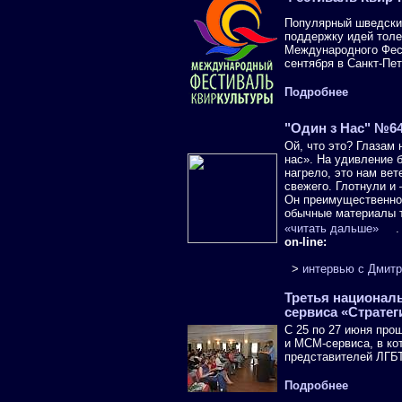
Популярный шведский
поддержку идей толе
Международного Фест
сентября в Санкт-Пет
Подробнее
"Один з Нас" №6
Ой, что это? Глазам
нас». На удивление 
нагрело, это нам вет
свежего. Глотнули и
Он преимущественно 
обычные материалы т
«читать дальше»
.
on-line:
>
интервью с Дмит
Третья национал
сервиса «Стратег
C 25 по 27 июня про
и МСМ-сервиса, в ко
представителей ЛГБТ
Подробнее