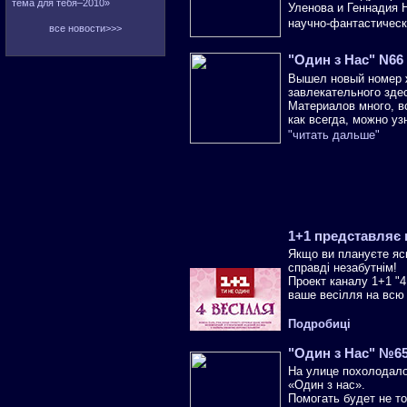
тема для тебя–2010»
Уленова и Геннадия Н
научно-фантастическ
все новости>>>
"Один з Нас" N66
Вышел новый номер ж
завлекательного зде
Материалов много, в
как всегда, можно уз
"читать дальше"
1+1 представляє 
Якщо ви плануєте яс
справді незабутнім!
Проект каналу 1+1 "
ваше весілля на всю 
Подробиці
"Один з Нас" №6
На улице похолодало
«Один з нас».
Помогать будет не то