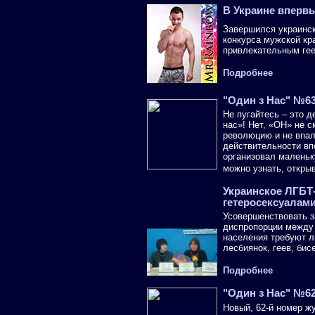
В Украине вперв
Завершился украинс
конкурса мужской кр
привлекательным гее
Подробнее
"Один з Нас" №6
Не пугайтесь – это 
нас»! Нет, «ОН» не с
революцию и не впал
действительности вп
организовал маленьк
можно узнать, откры
Украинское ЛГБТ
гетеросексуалам
Усовершенствовать з
диспропорции между 
населения требуют л
лесбиянок, геев, бис
Подробнее
"Один з Нас" №6
Новый, 62-й номер ж