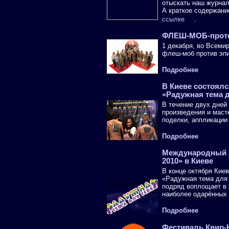
отыскать наш журнал
А краткое содержани
ссылке
.
ФЛЕШ-МОБ-проте
1 декабря, во Всеми
флеш-моб против эп
Подробнее
В Киеве состоял
«Радужная тема д
В течение двух дней
произведения и маст
поделки, аппликации
Подробнее
Международный Л
2010» в Киеве
В конце октября Ки
«Радужная тема для 
подряд воплощает в
наиболее одарённых 
Подробнее
Фестиваль Квир-