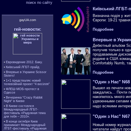
поиск по сайту
Київський ЛГБТ-
Визначна подія у жит
Європи: 19-21 травня
гей-новости:
Подробнее
Впервые в Украине
Дебютный альбом Scis
получив только в од
продаваемым диском г
родине в США команд
•
Евровидение 2012. Баку.
Comfortably Numb, та
•
Київський ЛГБТ-прайд
Подробнее
•
Впервые в Украине Scissor
Sisters!
•
1+1 предстваляє новий
"Один з Нас" N68
телевізійний проект “4 весілля”
Вышел из печати нов
•
ФЛЕШ-МОБ-протест в
заждались... Почти п
Одессе
накопилось много инт
•
Вечеринка “Crazy Rabbit
удвоенными силами в
Night” в Киеве
надо всякими интере
•
В Киеве состоялся
Международный ЛГБТ-
фестиваль «Радужная тема
"Один з Нас" N67
для тебя – 2010».
•
В конце октября Киев
Новый номер журнала
принимает Международный
ЛГБТ-фестиваль «Радужная
читатели найдут про