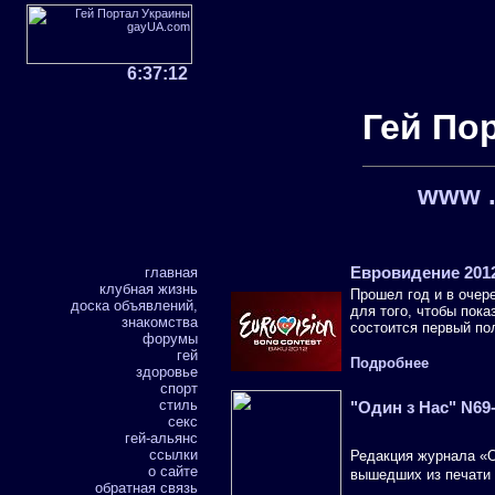
6:37:13
Гей По
www .
главная
Евровидение 2012
клубная жизнь
Прошел год и в очер
доска объявлений,
для того, чтобы пока
знакомства
состоится первый по
форумы
гей
Подробнее
здоровье
спорт
стиль
"Один з Нас" N69
секс
гей-альянс
ссылки
Редакция журнала «О
о сайте
вышедших из печати
обратная связь