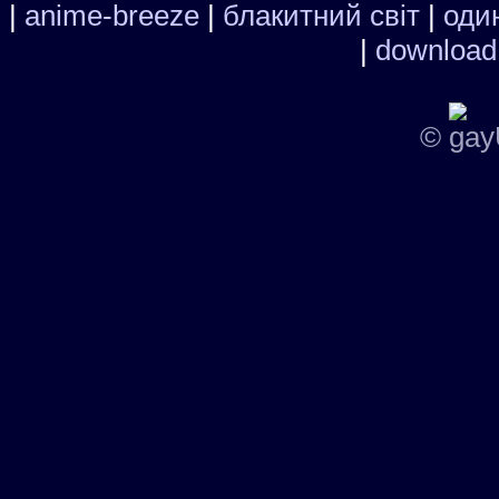
|
anime-breeze
|
блакитний свiт
|
один
|
download
©