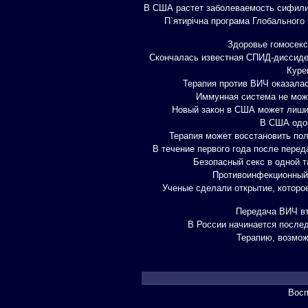
В США растет заболеваемость сифили
П`ятирічна програма Глобального 
Здоровье гомосекс
Скончалась известная СПИД-диссиден
Куре
Терапия против ВИЧ оказалас
Иммунная система не може
Новый закон в США может лишит
В США одоб
Терапия может восстановить п
В течение первого года после пере
Безопасный секс в одной 
Противоинфекционный
Ученые сделали открытие, которо
Передача ВИЧ вт
В России начинается после
Терапию, возмож
Восп