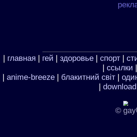
рекл
|
главная
|
гей
|
здоровье
|
спорт
|
ст
|
ссылки
|
anime-breeze
|
блакитний свiт
|
один
|
download
©