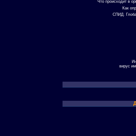
Что происходит в о
Как оп
СПИД. Глоба
Ин
вирус и
Д