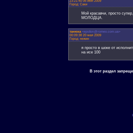
23:21:40 06 июн 2009
Город: Саки
Мой красавчи, просто супер,
МОЛОДЦА.
танюха
<epsilon
@
romeo.com.ua>
00:09:38 20 мая 2009
Город: нежин
я просто в шоке от исполнит
на исе 100
В этот раздел запрещ