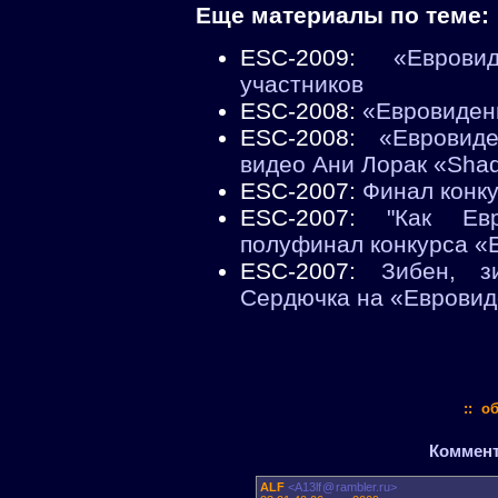
Еще материалы по теме:
ESC-2009:
«Евров
участников
ESC-2008:
«Евровиден
ESC-2008:
«Евровиде
видео Ани Лорак «Sha
ESC-2007:
Финал конк
ESC-2007:
"Как Ев
полуфинал конкурса «
ESC-2007:
Зибен, з
Сердючка на «Евровиде
:: о
Коммента
ALF
<A13lf
@
rambler.ru>