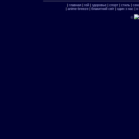
|
главная
|
гей
|
здоровье
|
спорт
|
стиль
|
сек
|
anime-breeze
|
блакитний свiт
|
один з нас
|
о
©