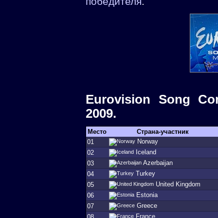
победителя
.
Eurovision Song Co
2009.
Место
Страна-участник
Norway
01
Iceland
02
Azerbaijan
03
Turkey
04
United Kingdom
05
Estonia
06
Greece
07
France
08