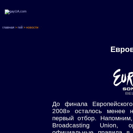
главная
>
гей
> новости
Евров
До финала Европейского 
2008» осталось менее н
первый отбор. Напомним,
Broadcasting Union, о
официальные правила в 