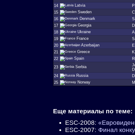
Latvia
14
P
Sweden
15
C
Denmark
16
S
Georgia
17
D
Ukraine
18
A
France
19
S
Azerbaijan
20
E
Greece
21
K
Spain
22
R
J
Serbia
23
D
Russia
24
D
Norway
25
M
Еще материалы по теме:
ESC-2008:
«Евровиден
ESC-2007:
Финал конк