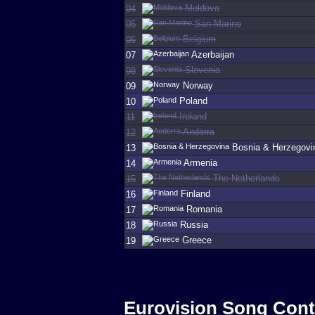
Moldova
04
San Marino
05
Belgium
06
Azerbaijan
07
Slovenia
08
Norway
09
Poland
10
Ireland
11
Andorra
12
Bosnia & Herzegovi
13
Armenia
14
The Netherlands
15
Finland
16
Romania
17
Russia
18
Greece
19
Eurovision Song Cont