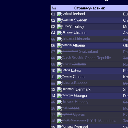
№
Страна-участник
Iceland
01
Eu
Sweden
02
Cha
Turkey
03
Mo
Ukraine
04
An
Lithuania
05
Je
Albania
06
Ol
Switzerland
07
Pa
Czech Republic
08
Te
Belarus
09
Ru
Latvia
10
Pi
Croatia
11
Kr
Bulgaria
12
De
Denmark
13
Si
Georgia
14
Di
Hungary
15
Cs
Malta
16
Mo
Cyprus
17
Ev
F.Y.R. Macedonia
18
Ta
Portugal
19
Vâ