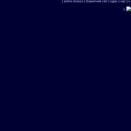
|
anime-breeze
|
блакитний свiт
|
один з нас
|
о
©