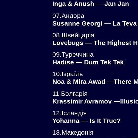
Inga & Anush — Jan Jan
07.Андора
Susanne Georgi — La Teva D
08.Швейцарія
Lovebugs — The Highest H
09.Туреччина
Hadise — Dum Tek Tek
10.Ізраїль
Noa & Mira Awad —There M
11.Болгарія
Krassimir Avramov —Illusi
12.Ісландія
Yohanna — Is It True?
13.Македонія