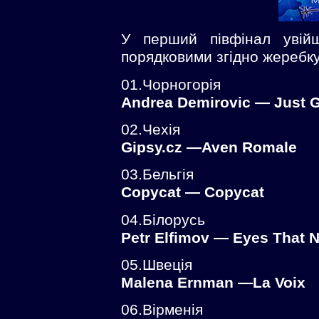
У перший півфінал увійш
порядковими згідно жеребку
01.Чорногорія
Andrea Demirovic — Just Ge
02.Чехія
Gipsy.cz —Aven Romale
03.Бельгія
Copycat — Copycat
04.Білорусь
Petr Elfimov — Eyes That N
05.Швеція
Malena Ernman —La Voix
06.Вірменія