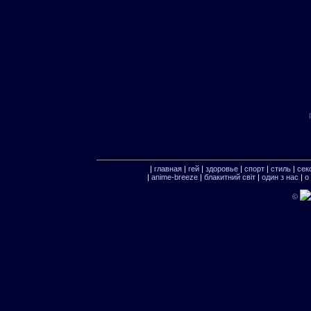
|
главная
|
гей
|
здоровье
|
спорт
|
стиль
|
сек
|
anime-breeze
|
блакитний свiт
|
один з нас
|
о
©