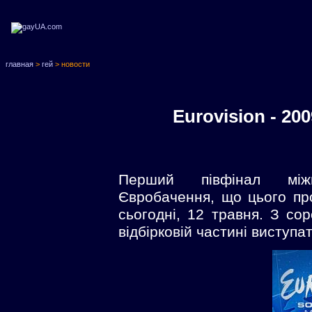
главная
>
гей
> новости
Eurovision - 2
Перший півфінал міжн
Євробачення, що цього про
сьогодні, 12 травня. З сор
відбірковій частині виступа