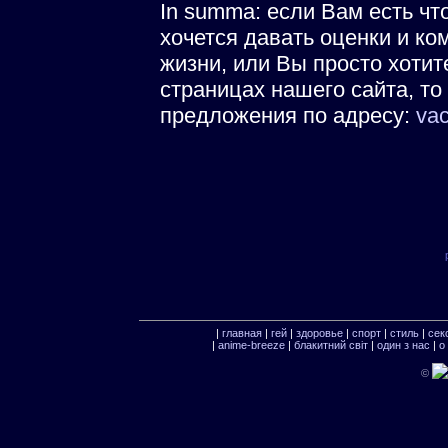
In summa: если Вам есть чт
хочется давать оценки и ко
жизни, или Вы просто хотит
страницах нашего сайта, т
предложения по адресу:
va
|
главная
|
гей
|
здоровье
|
спорт
|
стиль
|
сек
|
anime-breeze
|
блакитний свiт
|
один з нас
|
о
©