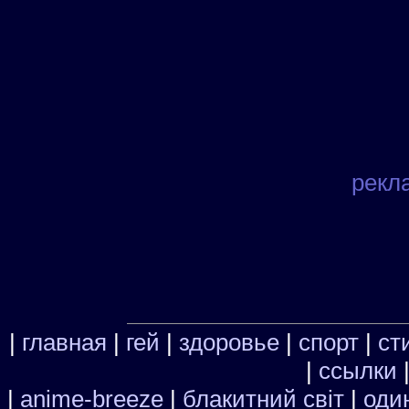
рекл
|
главная
|
гей
|
здоровье
|
спорт
|
ст
|
ссылки
|
anime-breeze
|
блакитний свiт
|
один