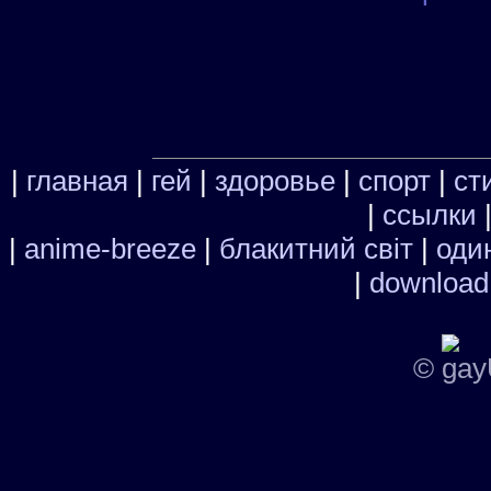
|
главная
|
гей
|
здоровье
|
спорт
|
ст
|
ссылки
|
anime-breeze
|
блакитний свiт
|
один
|
download
©