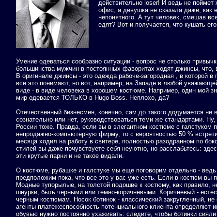
действительно loser! И ведь не поймет 
офис, а девушка не сказала даже, как е
непонятного. А тут человек, смешав вс
едят? Вот и получается, что кушать его
Умение одеваться сообразно ситуации - вопрос не столько привычк
большинства мужчин в постоянных фаворитах ходят джинсы, что, в
В оригинале джинсы - это одежда рабоче-загородная , в которой в 
все это понимают, но вот, например, на Западе в любой уважающе
виде - в виде человека в хорошем костюме. Например, один мой з
мир одевается ТОЛЬКО в Hugo Boss. Неплохо, да?
Отечественный бизнесмен, конечно, сам до такого додумается не в
сознательно или нет, руководствоваться теми же стандартами. Ну
России тоже. Правда, если вы в элегантном костюме с галстуком п
непродажно-компьютерную фирму, то с вероятностью 50 % встрети
месяца ходил на работу в свитере, полностью разодранном по бок
стилей вы даже почувствуете себя неуютно, но расслабьтесь: здес
эти крутые парни и не такое видали.
О костюме, рубашке и галстуке мы еще поговорим отдельно - ведь 
предположим пока, что все это у вас уже есть. Если в костюм вы 
Модные тупорылые, на толстой подошве к костюму, как правило, н
шнурки, быть черными или темно-коричневыми. Коричневый - естест
черным костюмам. Носок ботинок - классический закругленный, не 
агенты платежеспособность потенциального клиента определяют име
обувью нужно постоянно ухаживать: следите, чтобы ботинки сияли 