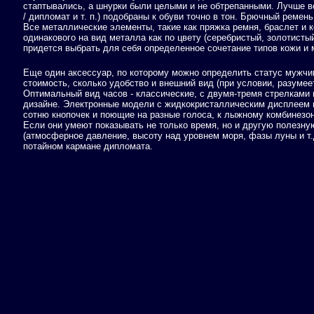
стаптывались, а шнурки были целыми и не обтрепанными. Лучше в
/ дипломат и т. п.) подобраны к обуви точно в тон. Брючный ремень
Все металлические элементы, такие как пряжка ремня, браслет и к
одинакового на вид металла как по цвету (серебристый, золотисты
придется выбрать для себя определенное сочетание типов кожи и 
Еще один аксессуар, по которому можно определить статус мужчины
стоимость, сколько удобство и внешний вид (при условии, разумеет
Оптимальный вид часов - классические, с двумя-тремя стрелками и
дизайне. Электронные модели с жидкокристаллическим дисплеем
сотню кнопочек и поющие на разные голоса, к лыжному комбинезо
Если они умеют показывать не только время, но и другую полезну
(атмосферное давление, высоту над уровнем моря, фазы луны и т.д.)
потайном кармане дипломата.