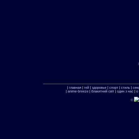
|
главная
|
гей
|
здоровье
|
спорт
|
стиль
|
сек
|
anime-breeze
|
блакитний свiт
|
один з нас
|
о
©