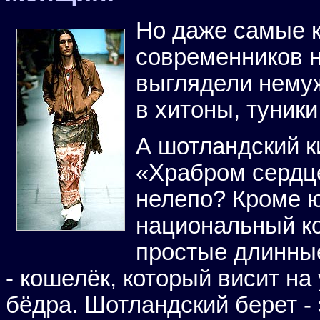
Но даже самые 
современников н
выглядели немуж
в хитоны, туники
А шотландский к
«Храбром сердц
нелепо? Кроме ю
национальный ко
простые длинные
- кошелёк, который висит н
бёдра. Шотландский берет -