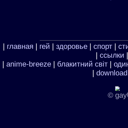
|
главная
|
гей
|
здоровье
|
спорт
|
ст
|
ссылки
|
anime-breeze
|
блакитний свiт
|
один
|
download
©