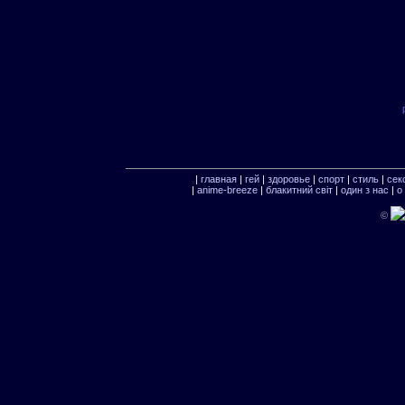
|
главная
|
гей
|
здоровье
|
спорт
|
стиль
|
сек
|
anime-breeze
|
блакитний свiт
|
один з нас
|
о
©