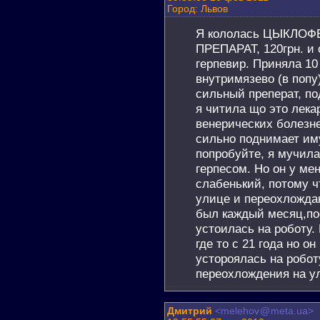
Город: Львов
Я кололась ЦЫКЛО
ПРЕПАРАТ, 120грн. и 
герпевир. Приняла 10
внутримязево (в поп
сильный преперат, по
я читила що это лека
венерических болезн
сильно поднимает иму
попробуйте, я мучила
герпесом. Но он у ме
слабенький, потому ч
улице и переохложда
был каждый месяц,пос
устоилась на роботу.
где то с 21 года но он
устороялась на робот
переохлождения на у
Дмитрий
<melehov
@
meta.ua>