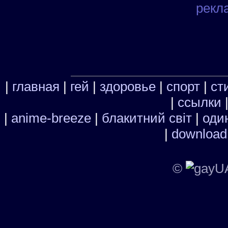
рекл
|
главная
|
гей
|
здоровье
|
спорт
|
ст
|
ссылки
|
anime-breeze
|
блакитний свiт
|
один
|
download
©