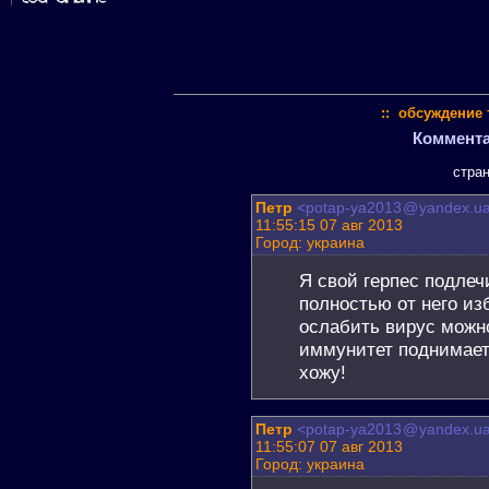
:: обсуждение 
Комментар
стра
Петр
<potap-ya2013
@
yandex.u
11:55:15 07 авг 2013
Город: украина
Я свой герпес подлеч
полностью от него из
ослабить вирус можно
иммунитет поднимает. 
хожу!
Петр
<potap-ya2013
@
yandex.u
11:55:07 07 авг 2013
Город: украина