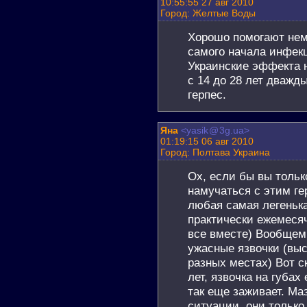
10:55:55 27 авг 2010
Город: Желтые Воды
Хорошо помогают нем
самого начала инфекц
Украинские эффекта н
с 14 до 28 лет дважды
герпес.
Яна
<yasik
@
3g.ua>
01:19:15 06 авг 2010
Город: Полтава Украина
Ох, если бы вы тольк
намучаться с этим гер
любая самая легенька
практически ежемесяч
все вместе) Вообщем
ужасные язвочки (выс
разных местах) Вот с
лет, язвочка на губах
так еще заживает. Ма
ситуации, они только