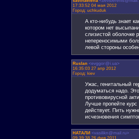
savinaelena
<beviberenis
@
mail
17:33:52 04 мая 2012
Город: uchkuduk
А кто-нибудь знает ка
котором нет высыпани
слизистой оболочке р
непереносимыми боля
левой стороны особен
Ruslan
<evggor
@
i.ua>
16:35:03 27 апр 2012
Город: kiev
Ужас, генитальный ге
додуматься надо. Это
противовирусной акт
Лучше пропейте курс 
действует. Пить нужно
исчезновения симпто
НАТАЛИ
<vasilikn
@
mail.ru>
09:39:38 26 фев 2011