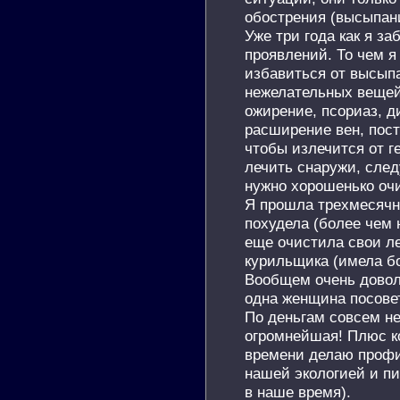
обострения (высыпани
Уже три года как я за
проявлений. То чем я
избавиться от высыпа
нежелательных вещей
ожирение, псориаз, д
расширение вен, пост
чтобы излечится от 
лечить снаружи, след
нужно хорошенько очи
Я прошла трехмесячн
похудела (более чем н
еще очистила свои ле
курильщика (имела б
Вообщем очень доволь
одна женщина посовет
По деньгам совсем не
огромнейшая! Плюс ко
времени делаю профи
нашей экологией и п
в наше время).