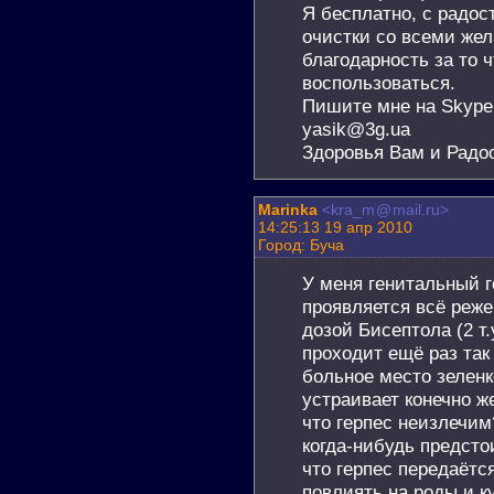
Я бесплатно, с радо
очистки со всеми жел
благодарность за то 
воспользоваться.
Пишите мне на Skype -
yasik@3g.ua
Здоровья Вам и Радо
Marinka
<kra_m
@
mail.ru>
14:25:13 19 апр 2010
Город: Буча
У меня генитальный г
проявляется всё реж
дозой Бисептола (2 т.
проходит ещё раз та
больное место зеленко
устраивает конечно же
что герпес неизлечим
когда-нибудь предстои
что герпес передаётс
повлиять на роды и ку