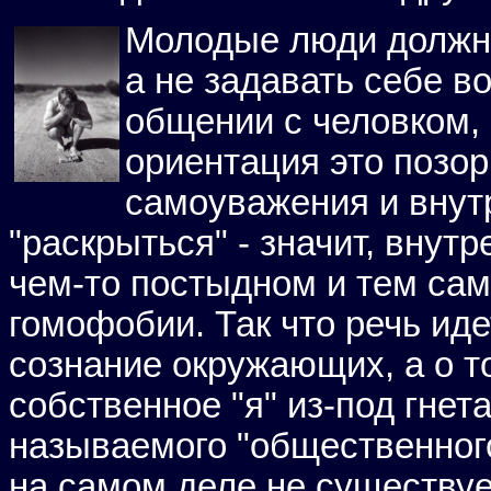
Молодые люди должны 
а не задавать себе во
общении с человком, 
ориентация это позор
самоуважения и внут
"раскрыться" - значит, внут
чем-то постыдном и тем са
гомофобии. Так что речь иде
сознание окружающих, а о т
собственное "я" из-под гнет
называемого "общественного
на самом деле не существует