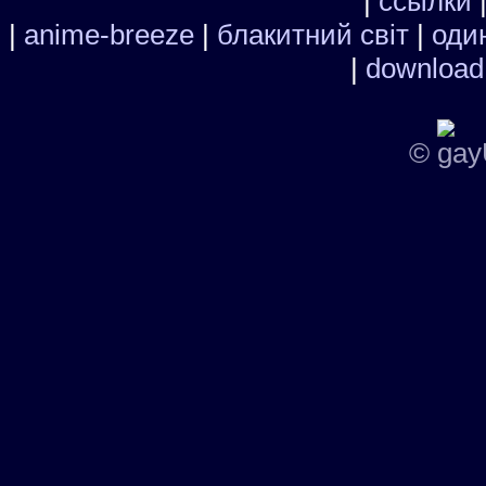
|
ссылки
|
anime-breeze
|
блакитний свiт
|
один
|
download
©