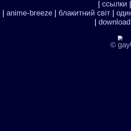
|
ссылки
|
anime-breeze
|
блакитний свiт
|
один
|
download
©