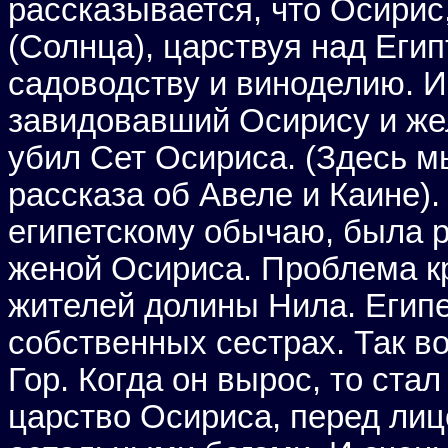
рассказывается, что Осирис
(Солнца), царствуя над Еги
садоводству и виноделию. И 
завидовавший Осирису и жел
убил Сет Осириса. (Здесь м
рассказа об Авеле и Каине)
египетскому обычаю, была р
женой Осириса. Проблема к
жителей долины Нила. Егип
собственных сестрах. Так в
Гор. Когда он вырос, то ста
царство Осириса, перед лиц