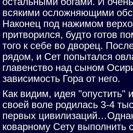
остальными богами. И очень
всякими осложняющими обст
Наконец под нажимом верхов
притворился, будто готов по
того к себе во дворец. Посл
рядом, и Сет попытался овл
главенство над сыном Осир
зависимость Гора от него.
Как видим, идея "опустить"
своей воле родилась 3-4 тыс
первых цивилизаций…Одна
коварному Сету выполнить с