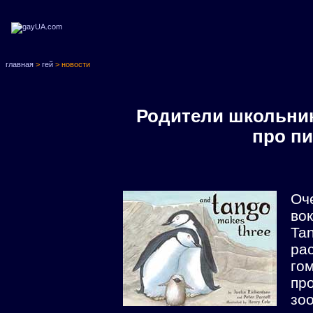
главная
>
гей
> новости
Родители школьник
про пи
Оч
во
Ta
р
го
пр
зо