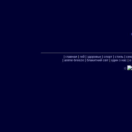
|
главная
|
гей
|
здоровье
|
спорт
|
стиль
|
сек
|
anime-breeze
|
блакитний свiт
|
один з нас
|
о
©