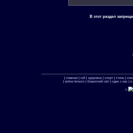
В этот раздел запрещ
|
главная
|
гей
|
здоровье
|
спорт
|
стиль
|
сек
|
anime-breeze
|
блакитний свiт
|
один з нас
|
о
©