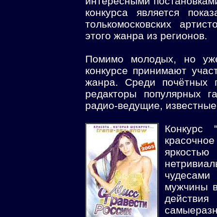
интересными постановками
конкурса является пока
толькомосковских артис
этого жанра из регионов.
Помимо молодых, но уже
конкурсе принимают учас
жанра. Среди почётных 
редакторы популярных га
радио-ведущие, известные
Конкурс 
красочное
яркость
нетривиал
чудесами
мужчины в
действия
самыеразн