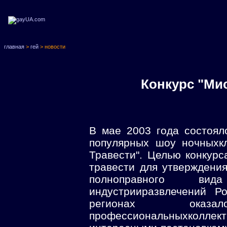
главная
>
гей
> новости
Конкурс "Мис
В мае 2003 года состоял
популярных шоу ночныхк
Травести". Целью конкурс
травести для утверждения
полноправного вид
индустрииразвлечений Р
регионах ока
профессиональныхколлек