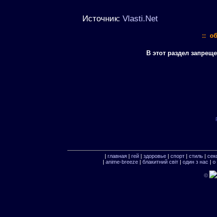
Источник:
Vlasti.Net
:: о
В этот раздел запрещ
|
главная
|
гей
|
здоровье
|
спорт
|
стиль
|
сек
|
anime-breeze
|
блакитний свiт
|
один з нас
|
о
©