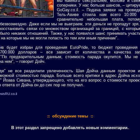
мы намного сексуальнее, моложе и све
соперники. У нас больше шансов, – цитиру
GoGay.co.il. – Подача заявки на провед
Тель-Авиве стоила нам всего 10.000 
сравнительно небольшая плата, потом
безвозмездно. Даже если мы не выиграем, эти деньги не пропадут зря
осстановить связи со множеством организаций за границей, с котор
 было никаких отношений. Также, у нас появился шанс принимать участ
 на которые мы не могли попасть по тем или иным причинам".
ив будет избран для проведения EuroPride, то бюджет проведения
.700.000 долларов – все зависит от количества и качества за
 "По предварительным данным, стоимость парада окупится. Мы не
а нем", – говорит Дойч.
де" не все разделили увлеченность Шая Дойча данным проектом 
можной стоимостью парада. Больше всего критики в адрес Дойча исх
" Йоава Сивана, утверждающего, что на его вопрос о стоимости проек
о ответа от Дойча он до сих пор не получил.
wsRU.co.il
:: обсуждение темы ::
В этот раздел запрещено добавлять новые комментарии.