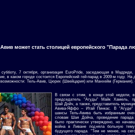
-Авив может стать столицей европейского "Парада л
субботу, 7 октября, организация EuroPride, заседающая в Мадриде,
ие, в каком городе состоится Европейский гей-парад в 2009-м году. На
возможности: Тель-Авив, Цюрих (Швейцария) или Манхейм (Германия),
В связи с этим, в конце этой недели, 
председатель "Агуды" Майк Хамель, пр
Шай Дойч, а также, представитель муници
Авива-Яффо – Итай Пинкас. В "Агуде" 
шансы Тель-Авива быть избранным оче
словам Шая Дойча, проведение парада
было практически утверждено, но начав
война в Ливане подняла больную тему
будущего парада. "Тем не менее, на сег