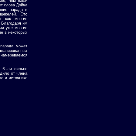
жее, чем наши
ет слова Дойча
ение парада в
шекелей. Это
у как многие
. Благодаря им
ыми уже многие
ие в некоторых
 парада может
планированных
 намереваемся
и были сильно
одило от члена
та и источнике