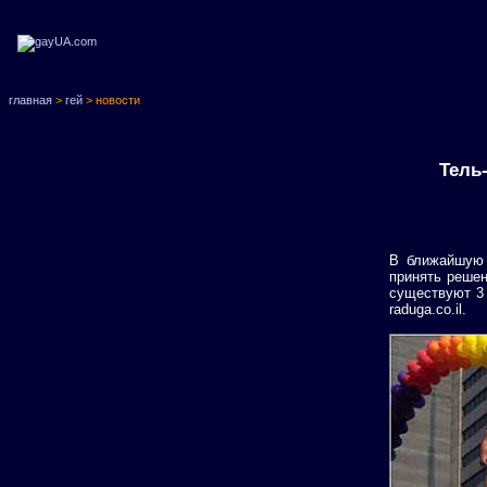
главная
>
гей
> новости
Тель
В ближайшую 
принять решен
существуют 3 
raduga.co.il.