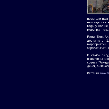
помогали нам 
нам удалось в
годы у нас не
мероприятиях,
Если Тель-Ав
достигнуть 1
мероприятий.
зарабатывать н
В самой "Агу
озабочены воз
совета "Агуды
денег, внятног
Источник:
www.ne