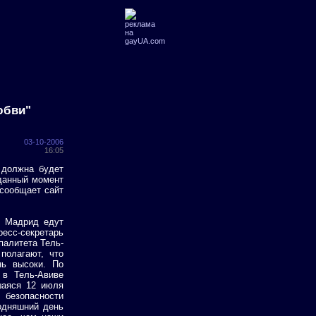
юбви"
03-10-2006
16:05
 должна будет
 данный момент
 сообщает сайт
в Мадрид едут
есс-секретарь
палитета Тель-
полагают, что
нь высоки. По
 в Тель-Авиве
шаяся 12 июля
 безопасности
одняшний день