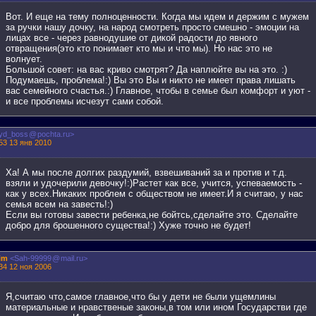
Вот. И еще на тему полноценности. Когда мы идем и держим с мужем
за ручки нашу дочку, на народ смотреть просто смешно - эмоции на
лицах все - через равнодушие от дикой радости до явного
отвращения(это кто понимает кто мы и что мы). Но нас это не
волнует.
Большой совет: на вас криво смотрят? Да наплюйте вы на это. :)
Подумаешь, проблема!:) Вы это Вы и никто не имеет права лишать
вас семейного счастья.:) Главное, чтобы в семье был комфорт и уют -
и все проблемы исчезут сами собой.
yd_boss
@
pochta.ru>
53 13 янв 2010
Ха! А мы после долгих раздумий, взвешиваний за и против и т.д.
взяли и удочерили девочку!:)Растет как все, учится, успеваемость -
как у всех.Никаких проблем с обществом не имеет.И я считаю, у нас
семья всем на завесть!:)
Если вы готовы завести ребенка,не бойтсь,сделайте это. Сделайте
добро для брошенного существа!:) Хуже точно не будет!
im
<Sah-99999
@
mail.ru>
34 12 ноя 2006
Я,считаю что,самое главное,что бы у дети не были ущемлины
материальные и нравственые законы,в том или ином Государстви где