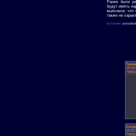
Ранее были ра
будут иметь на
выяснили, что 
также не харак
источник:
presiden
Токо
18:33:
Город
Снов
01:22:
Город: