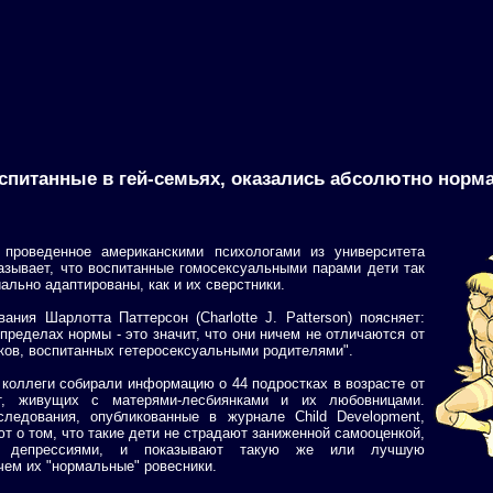
оспитанные в гей-семьях, оказались абсолютно нор
 проведенное американскими психологами из университета
азывает, что воспитанные гомосексуальными парами дети так
ально адаптированы, как и их сверстники.
ания Шарлотта Паттерсон (Charlotte J. Patterson) поясняет:
 пределах нормы - это значит, что они ничем не отличаются от
ков, воспитанных гетеросексуальными родителями".
 коллеги собирали информацию о 44 подростках в возрасте от
, живущих с матерями-лесбиянками и их любовницами.
следования, опубликованные в журнале Child Development,
т о том, что такие дети не страдают заниженной самооценкой,
ю, депрессиями, и показывают такую же или лучшую
чем их "нормальные" ровесники.