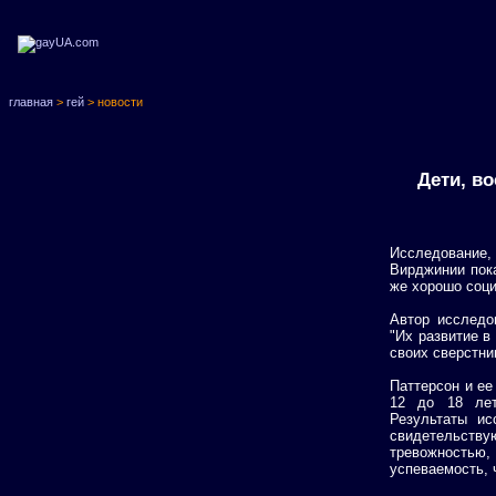
главная
>
гей
> новости
Дети, в
Исследование,
Вирджинии пок
же хорошо соци
Автор исследов
"Их развитие в
своих сверстни
Паттерсон и ее
12 до 18 лет
Результаты ис
свидетельствую
тревожность
успеваемость, 