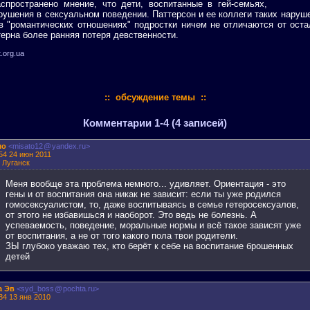
спространено мнение, что дети, воспитанные в гей-семьях,
рушения в сексуальном поведении. Паттерсон и ее коллеги таких наруш
в "романтических отношениях" подростки ничем не отличаются от ост
терна более ранняя потеря девственности.
t.org.ua
:: обсуждение темы ::
Комментарии 1-4 (4 записей)
мо
<misato12
@
yandex.ru>
54 24 июн 2011
: Луганск
Меня вообще эта проблема немного... удивляет. Ориентация - это
гены и от воспитания она никак не зависит: если ты уже родился
гомосексуалистом, то, даже воспитываясь в семье гетеросексуалов,
от этого не избавишься и наоборот. Это ведь не болезнь. А
успеваемость, поведение, моральные нормы и всё такое зависят уже
от воспитания, а не от того какого пола твои родители.
ЗЫ глубоко уважаю тех, кто берёт к себе на воспитание брошенных
детей
а Эв
<syd_boss
@
pochta.ru>
34 13 янв 2010