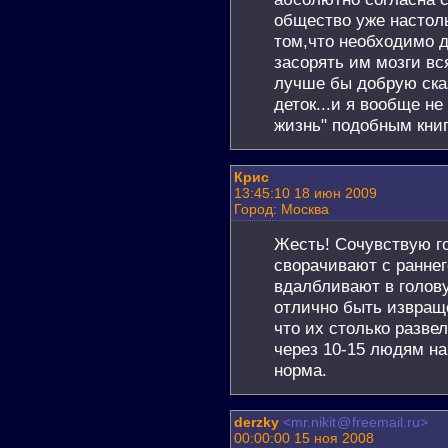
общество уже настоль
том,что необходимо 
засорять им мозги вс
лучше бы добрую ска
деток...и я вообще н
жизнь" подобным книг
Крис
13:45:10 18 июн 2009
Город: Москва
Жесть! Сочувствую г
сворачивают с раннег
вдалбливают в голову
отлично быть извращ
что их столько разве
через 10-15 людям на
норма.
derzky
<mr.nikit
@
freemail.ru>
00:00:00 15 ноя 2008