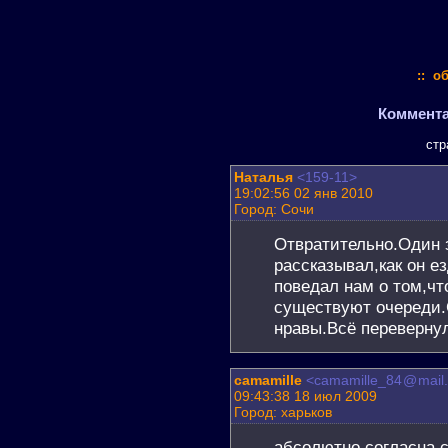
:: о
Комментар
стр
Наталья
<159-11>
19:02:56 02 янв 2010
Город: Сочи
Отвратительно.Один 
рассказывал,как он е
поведал нам о том,чт
существуют очереди.
нравы.Всё перевернули
camamille
<camamille_84
@
mail
09:43:38 18 июл 2009
Город: харьков
абсолютно согласна с