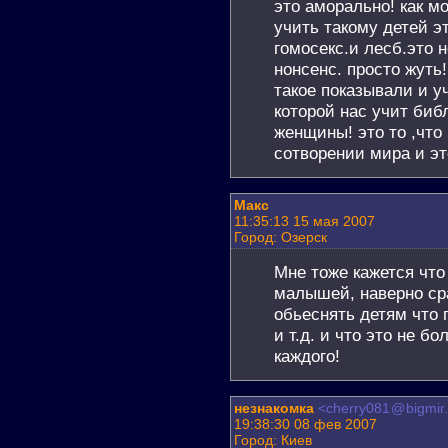
это аморально! как м
учить такому детей эт
гомосекс.и лесб.это 
нонсенс. просто жуть
такое показывали и 
которой нас учит биб
женщины! это то ,что
сотворении мира и эт
Макс
11:35:13 15 мая 2007
Город: Озерск
Мне тоже кажется что
малышей, наверно сра
обьеснять детям что 
и т.д. и что это не б
каждого!
незнакомка
<cherry081
@
bigmir
19:38:30 08 фев 2007
Город: Киев