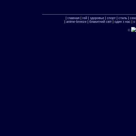
|
главная
|
гей
|
здоровье
|
спорт
|
стиль
|
сек
|
anime-breeze
|
блакитний свiт
|
один з нас
|
о
©