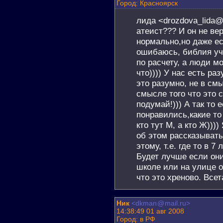
Город: Красноярск
лида <drozdova_lida@u
атеист??? И он не вер
нормально,но даже ес
ошибаюсь, библия уч
по расчету, а люди мо
что)))) У нас есть ра
это разумно, не в смы
смысле того что это 
подумай!))) А так то 
понравились,какие то 
кто тут М, а кто Ж)))
об этом рассказывать,
этому, т.е. где то в 7 
Будет лучше если они
школе или на улице о
что это хреново. Всет
Ник
<dkman
@
mail.ru>
14:38:49 01 авг 2008
Город: в РФ