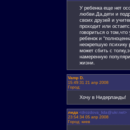
У ребенка еще нет ос
любви.Да,дети и под
своих друзей и учите
проходит или остаетс
говориться о том,что
ребенок и "полноценн
неокрепшую психику 
может сбить с толку,
намеренную популяри
жизни.
Vamp D.
15:49:31 21 апр 2008
Город:
Хочу в Нидерланды!
лида
<drozdova_lida
@
ukr.net>
23:54:34 05 апр 2008
Город: киев