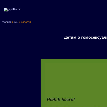
главная
>
гей
> новости
Детям о гомосексуал