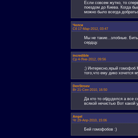
Если совсем жутко, то спер
поездом до Киева. Когда бы
можно было всегда добрать
Челси
Сб 17-Мар-2012, 03:47
Мы не такие...злобные. Бить
сердцу.
incredible
Ср 4-Янв-2012, 09:56
;) Интересно,ярый гомофоб К
того,что ему дико хочется 
DenStroev
Вт 21-Сен-2010, 16:50
Да кто то обдуделся а все 
всякой нечистью Вот какой 
Angel
Чт 29-Апр-2010, 15:06
Бей гомофобов :)