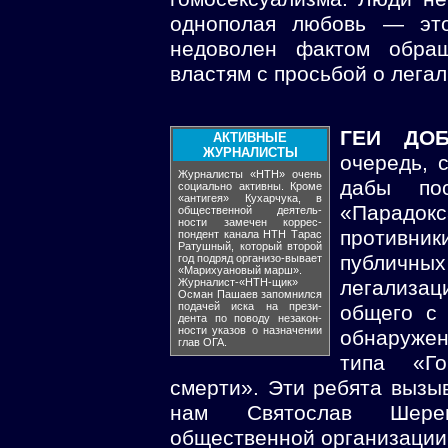
однополая любовь — это
недоволен фактом обра
властям с просьбой о лега
ГЕИ ДО
АКТИВНЫЕ
ЖУРНАЛИСТЫ
очередь, 
Журналисты «НТН» очень
дабы пос
социально активны. Кроме
«антигея» Кухарчука, в
«Парадок
общественной деятель-
ности замечен коррес-
противник
пондент канала НТН Тарас
Ратушный, который второй
публичных
год подряд организо-вывает
«Марихуановый марш».
Журналист-«НТН-щик»
легализа
Осман Пашаев запомнился
подачей иска на прези-
общего с
дента по поводу незакон-
ности указов о назначении
обнаруже
глав ОГА.
типа «Го
смерти». Эти ребята вызы
нам Святослав Шерем
общественной организации