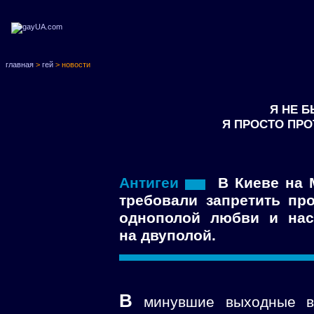
главная
>
гей
> новости
Я НЕ Б
Я ПРОСТО ПР
Антигеи
В Киеве на 
требовали запретить пр
однополой любви и нас
на двуполой.
В
минувшие выходные в