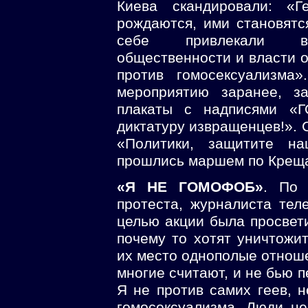
Киева скандировали: «Г
рождаются, ими становятся
себе привлекали вн
общественности и власти о
против гомосексуализма»
мероприятию заранее, з
плакаты с надписями «Г
диктатуру извращенцев!». 
«Политики, защитите на
прошлись маршем по Креща
«Я НЕ ГОМОФОБ»
. По 
протеста, журналиста тел
целью акции была просвет
почему то хотят уничтожи
их место однополые отношен
многие считают, и не бью 
Я не против самих геев, 
гомосексуализма. Люди не