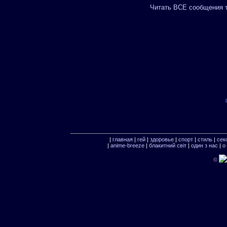
Читать ВСЕ сообщения т
|
главная
|
гей
|
здоровье
|
спорт
|
стиль
|
сек
|
anime-breeze
|
блакитний свiт
|
один з нас
|
о
©