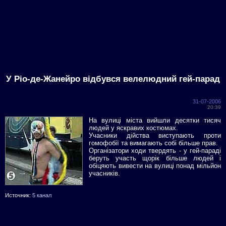
У Ріо-де-Жанейро відбувся велелюдний гей-парад
31-07-2006
20:39
На вулиці міста вийшли десятки тисяч
людей у яскравих костюмах.
Учасники дійства виступають проти
гомофобії та вимагають собі більше прав.
Організатори ходи твердять - у гей-параді
беруть участь щорік більше людей і
обіцяють вивести на вулиці понад мільйон
учасників.
Источник:
5 канал