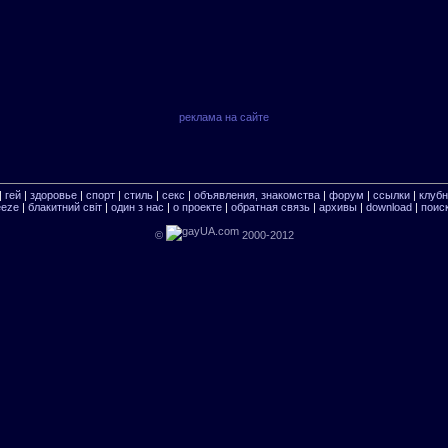
реклама на сайте
|
гей
|
здоровье
|
спорт
|
стиль
|
секс
|
объявления, знакомства
|
форум
|
ссылки
|
клубн
eeze
|
блакитний свiт
|
один з нас
|
о проекте
|
обратная связь
|
архивы
|
download
|
поиск
©
2000-2012