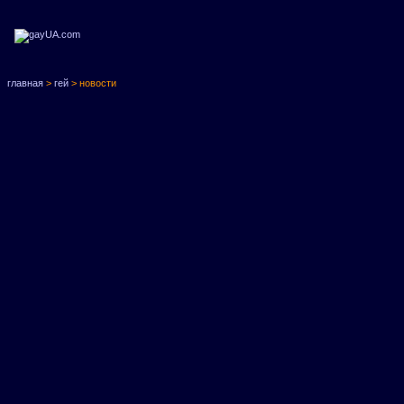
главная
>
гей
> новости