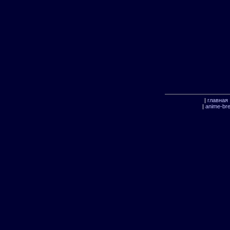
|
главная
|
anime-br