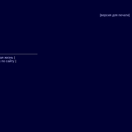
[версия для печати]
ая жизнь
|
 по сайту
|