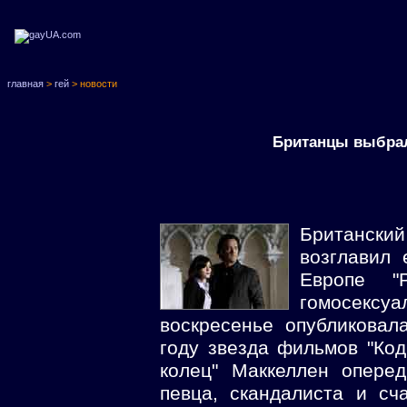
главная
>
гей
> новости
Британцы выбрал
Британск
возглавил
Европе "
гомосексу
воскресенье опубликовал
году звезда фильмов "Код
колец" Маккеллен оперед
певца, скандалиста и сч