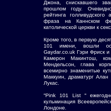
Джона, снискавшего зва
прошлом году. Очевидн
рейтинга голливудского 
фраза на Каннском фе
католической церкви к се
Кроме того, в первую деся
101 имени, вошли ос
Gaydar.co.uk Гэри Фриск и
Камерон Макинтош, ко
Мендельсон, глава кор
всемирно знаменитые ку
Маккуин, драматург Алан
Лукас.
"Pink 101 List " ежегод
кульминация Всеевропейск
Лондоне.