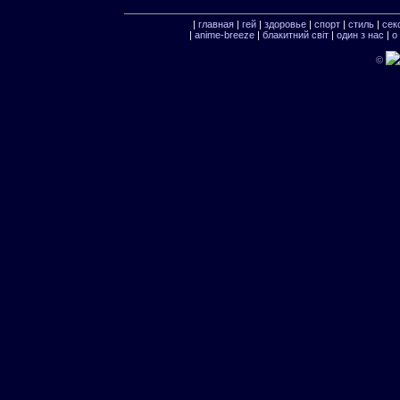
|
главная
|
гей
|
здоровье
|
спорт
|
стиль
|
сек
|
anime-breeze
|
блакитний свiт
|
один з нас
|
о
©