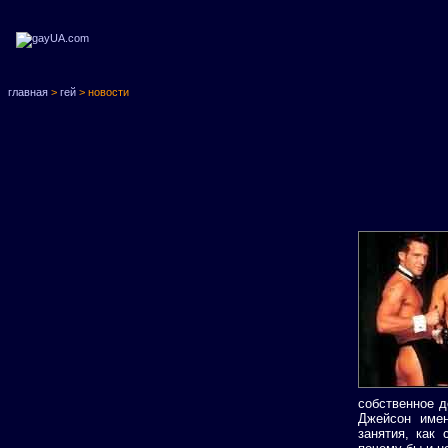
главная
>
гей
> новости
собственное 
Джейсон имен
занятия, как 