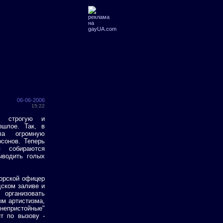
06-06-2006
15:22
й строгую и
ошлое. Так, в
ла огромную
сонов. Теперь
я собираются
ыводить голых
морской офицер
дском заливе и
рганизовать
м артистизма,
непристойные"
нт по вызову -