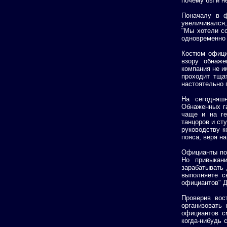
почему бы и н
Поначалу в ф
увеличивался,
"Мы хотели с
одновременно 
Костюм официа
взору обнаже
компания не и
проходит тща
настоятельно 
На сегодняш
Обнаженных га
чаще и на ге
танцоров и ст
руководству к
пояса, веря н
Официанты по 
Но привыкан
зарабатывать 
выполняете с
официантов" Д
Проверив вост
организовать
официантов с
когда-нибудь 