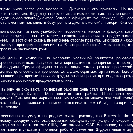
ет, если ты при этом атлетически сложен и почти раздет?
ирме было всего два человека - Джейсон и его приятель. Но по
 что позволило Дидкотту переключиться исключительно на управленч
оздать образ такого Джеймса Бонда в официантском "прикиде". Он до
отъявленным наглецом и безупречным джентльменом", - говорит бизнес
нта состоит из галстука-бабочки, воротничка, манжет и фартука, кот
нные ягодицы. Тем не менее, никакого отношения к предоставлен
меет. На этот счет фирма имеет очень строгие правила. Биография кажд
тельную проверку в полиции "на благопристойность". А клиентов, в 
просят не распускать руки.
ний день в компании на условиях частичной занятости работают
рсонов заказывают на девичники, корпоративные вечеринки, а в после
й-свадьбы. Среди официантов есть люди самых разных профессий 
удентов до спортивных тренеров. Есть даже один мастер гипноза. Надо 
омпании, при приеме новых сотрудников они просят претендентов раз
а слово в достойное продолжение спины.
вызову не скрывают, что первый рабочий день стал для них серьезн
ие наступает быстро. "Мне нравится моя работа. Я не знаю луч
деньги. Сначала вы нервничаете, но вскоре забываете про свой голы
вою работу - приносите напитки, смешиваете коктейли", - говорит о
эн Аткинс.
ребованность услуги на родном рынке, руководство Butlers in the 
 международную сеть эксклюзивных официантских услуг. В скором 
могут заказывать жители США, Австралии и ЮАР. На вопрос, планир
сам принять участие в "полевой работе", 37-летний Дидкотт лишь отшу