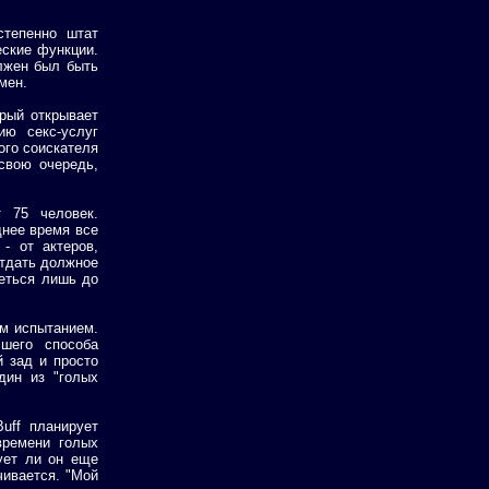
степенно штат
еские функции.
лжен был быть
мен.
орый открывает
ию секс-услуг
ого соискателя
свою очередь,
 75 человек.
днее время все
- от актеров,
отдать должное
деться лишь до
ым испытанием.
шего способа
й зад и просто
дин из "голых
Buff планирует
времени голых
ует ли он еще
чивается. "Мой