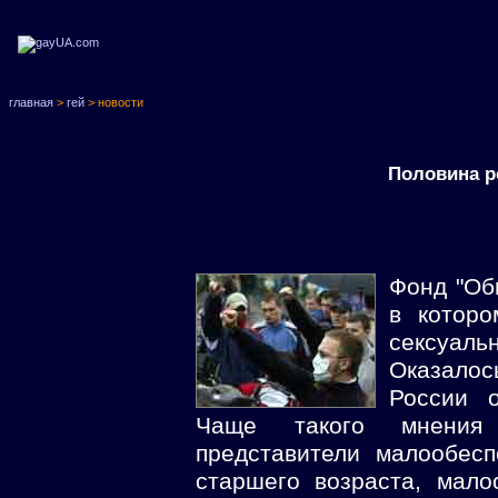
главная
>
гей
> новости
Половина р
Фонд "Об
в котор
сексуаль
Оказалос
России 
Чаще такого мнения
представители малообес
старшего возраста, мал