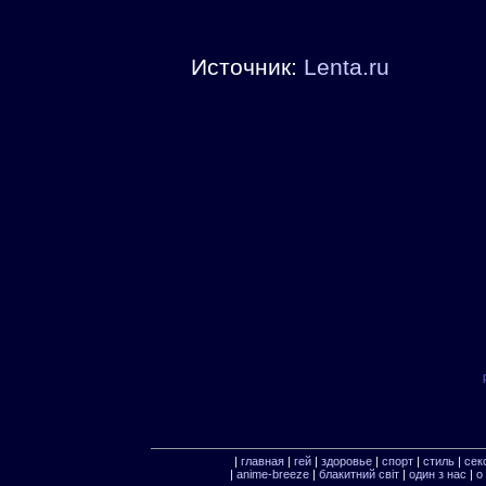
Источник:
Lenta.ru
|
главная
|
гей
|
здоровье
|
спорт
|
стиль
|
сек
|
anime-breeze
|
блакитний свiт
|
один з нас
|
о