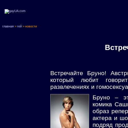
главная
>
гей
> новости
Встре
Встречайте Бруно! Австр
который любит говори
развлечениях и гомосексуа
Бруно – эт
комика Саш
образ репер
актера и шо
подряд про