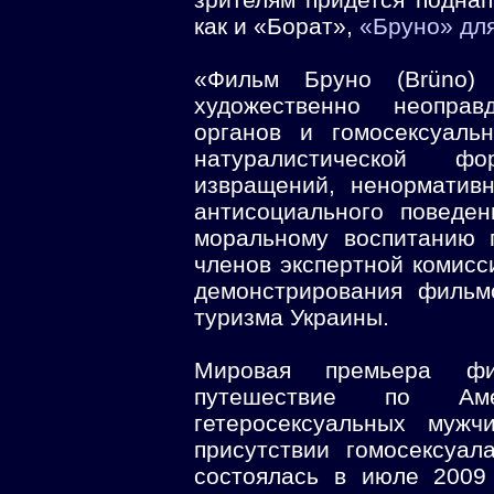
как и «Борат»,
«Бруно» для
«Фильм Бруно (Brüno) 
художественно неопра
органов и гомосексуаль
натуралистической ф
извращений, ненормативн
антисоциального поведе
моральному воспитанию 
членов экспертной комисс
демонстрирования фильм
туризма Украины.
Мировая премьера фи
путешествие по Ам
гетеросексуальных мужч
присутствии гомосексуал
состоялась в июле 2009