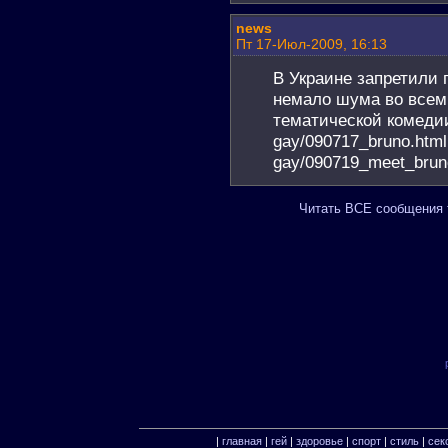
news
Пт 17-Июл-2009, 16:13
В Украине запретили 
немало шума во всем
тематической комедии
gay/090717_bruno.html 
gay/090719_meet_brun
Читать ВСЕ сообщения т
|
главная
|
гей
|
здоровье
|
спорт
|
стиль
|
сек