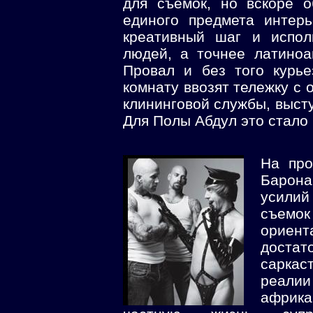
для съемок, но вскоре 
единого предмета интер
креативный шаг и испол
людей, а точнее латиноа
Провал и без того курье
комнату ввозят тележку с
клининговой службы, высту
Для Полы Абдул это стало
На про
Барон
усилий
съемок
ориен
достат
саркас
реалии
африка