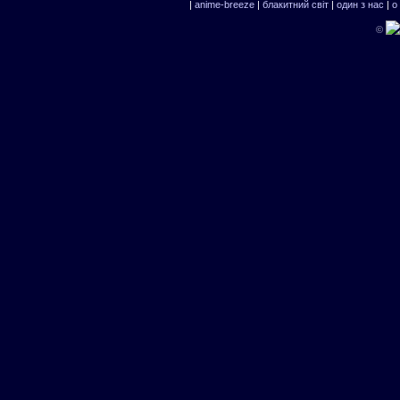
|
anime-breeze
|
блакитний свiт
|
один з нас
|
о
©