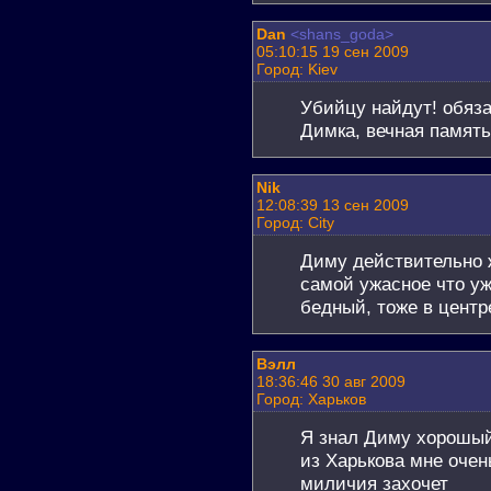
Dan
<shans_goda>
05:10:15 19 сен 2009
Город: Kiev
Убийцу найдут! обяза
Димка, вечная память
Nik
12:08:39 13 сен 2009
Город: City
Диму действительно 
самой ужасное что уж
бедный, тоже в центре
Вэлл
18:36:46 30 авг 2009
Город: Харьков
Я знал Диму хорошый
из Харькова мне очен
миличия захочет