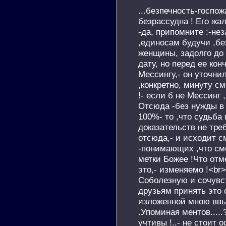
...безпечность-госпож
безрассудна ! Его жал
-да, припомните :-нез
,единосам будучи ,бе
женщины, задолго до 
дату, но перед ее кон
Мессингу,- он уточни
,конкретно, минуту с
!- если б не Мессинг
Отсюда -без нужды в 
100%- то ,что судьба
доказательств не треб
отсюда,- и исходит см
-понимающих ,что сме
метки Божее !Что отме
это,- изменяемо !<br>
Соболезную и сочувс
друзьям принять это 
изложенной мною ввы
.Упоминая ментов.....
учтивы !..- не стоит о