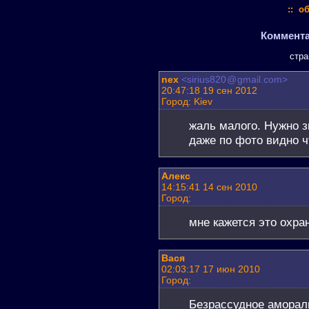
:: о
Комментар
стр
nex
<sirius820
@
gmail.com>
20:47:18 19 сен 2012
Город: Kiev
жаль малого. Нужно з
даже по фото видно ч
Алекс
14:15:41 14 сен 2010
Город:
мне кажется это охра
Вася
02:03:17 17 июн 2010
Город:
Безрассудное аморал