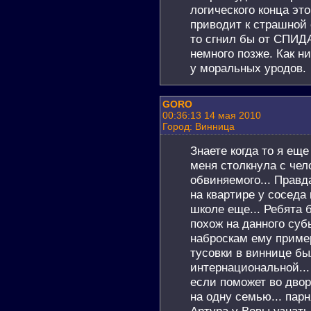
логического конца эт
приводит к страшной 
то сгнил бы от СПИД
немного позже. Как ни
у моральных уродов.
GORO
00:36:13 14 мая 2010
Город: Винница
Знаете когда то я еще
меня столкнула с чел
обвиняемого... Правд
на квартире у соседа
школе еще... Ребята 
похож на данного суб
наброскам ему пример
тусовки в виннице бы
интернациональной...
если поможет во дво
на одну семью... пар
Артура у Вовы узнать