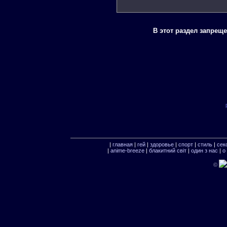
В этот раздел запрещ
|
главная
|
гей
|
здоровье
|
спорт
|
стиль
|
сек
|
anime-breeze
|
блакитний свiт
|
один з нас
|
о
©