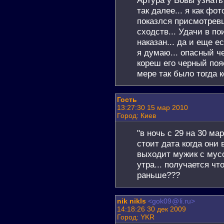
так далее... я как фо
показлся присмотрев
сходств... Удачи в по
наказан... да и еще е
я думаю... опасный ч
кореш его черный пояс
мере так было тогда к
Гость
13:27:30 15 мар 2010
Город: Киев
"в ночь с 29 на 30 мар
стоит дата когда они 
выходит мужик с мусо
утра... получается чт
раньше???
nik nikls
<gok09
@
li.ru>
14:18:26 30 дек 2009
Город: YKR