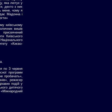
Ду, яка лютує у
ти, дехто з них
ь мене, чому я
ідає Мадонна і
огти»
ому київському
толичних вишів
 присвячений
ти Київського
о Національного
итету «Києво-
а.
ня по 3 червня
сної програми
не пробачать»,
нів», режисер
ікавих подій у
ького дитячого
 «Міжнародний