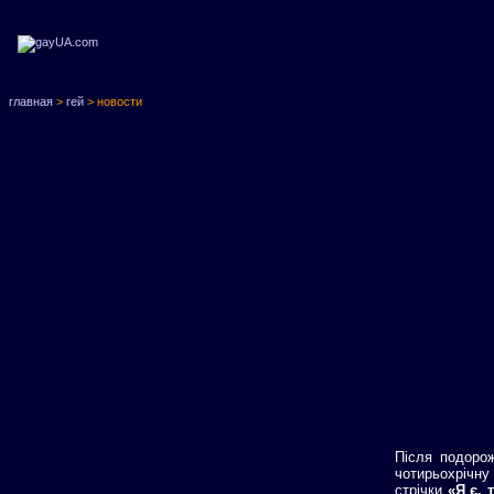
главная
>
гей
> новости
Після подорож
чотирьохрічну
стрічки
«Я є, 