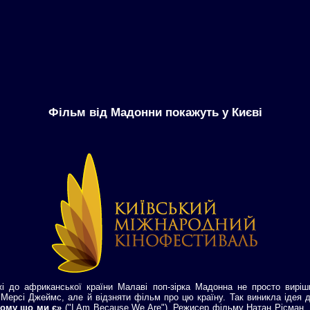
Фільм від Мадонни покажуть у Києві
і до африканської країни Малаві поп-зірка Мадонна не просто вирі
 Мерсі Джеймс, але й відзняти фільм про цю країну. Так виникла ідея 
тому що ми є»
("I Am Because We Are"). Режисер фільму Натан Рісман 