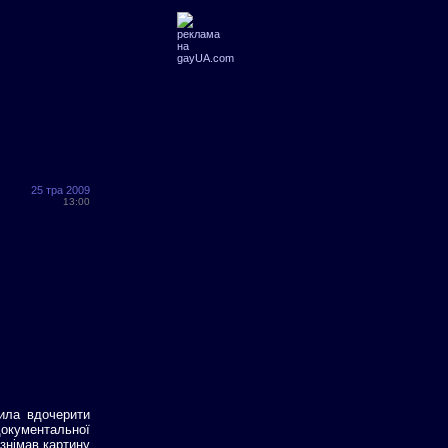
25 тра 2009
13:00
шила вдочерити
документальної
знімав картину