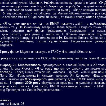
а за активної участі Мадонни. Найбільше співачку вразила епідемія СНІ
ає не лише дорослих, але й дітей. Через цю хворобу безліч дітей – сиро
ках, але чимало залишаються просто на вулиці. «Люди завжди питают
. Я відповідаю, що я не обирала, це Малаві обрала мене», – розпов
не важливо хто ти є і де саме ти живеш, ти можеш приєднатися і допом
ку
«Я є, тому що ми є»
під час
КМКФ
покажуть двічі – у найстаріш
овтень» та у Національному театрі ім. Івана Франка. Студенти трьох с
вість побачити цей фільм безкоштовно. Запрошення на показ,
 дню захисту прав дітей у театрі ім. І. Франка отримають студен
університету театру, кіно і телебачення ім. Карпенко-Карого, Київськог
 культури і мистецтв, школи журналістики Національного універс
кадемія».
9 року
фільм Мадонни покажуть о 17:40 у кінотеатрі «Жовтень».
 року
показ розпочнеться о 19:00 у Національному театрі ім. Івана Франк
іжнародний Кінофестиваль
проходитиме в столиці України з 29 трав
артина Натана Рісмана
«Я є, тому що ми є»
входить до позаконкур
погляд»
. Серед інших стрічок цієї категорії - фільм «Наші діти нам 
Поль Жо, «Пластикоманія Канада», режисер Ян Коннехер, «Ера дур
ронг. Загалом до
Міжнародного дня захисту дітей
КМКФ готує низку ц
Франка.
1 червня 2009 року
відбудеться прем’єра популярного московс
ьорові сни Еколь». Цей захід КМКФ організовує спільно з МБФ
онд Преподобного Сергія Радонежського».
овтень»
стантинівська, 26