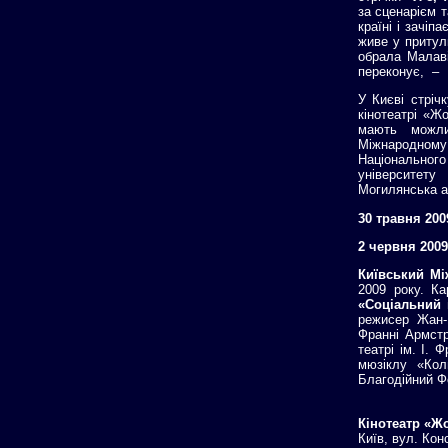
за сценарієм т
країні і зачіп
живе у притул
обрала Малаві
переконує, – 
У Києві стріч
кінотеатрі «Ж
мають можли
Міжнародному
Національного 
університету
Могилянська а
30 травня 200
2 червня 2009
Київський М
2009 року. К
«Соціальний 
режисер Жан-
Франні Армст
театрі ім. І. 
мюзіклу «Кол
Благодійний Ф
Кінотеатр «Ж
Київ, вул. Кон