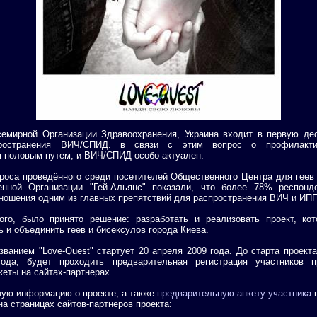
емирной Организации Здравоохранения, Украина входит в первую дес
ространения ВИЧ/СПИД. в связи с этим вопрос о профилакти
 половым путем, и ВИЧ/СПИД особо актуален.
роса проведённого среди посетителей Общественного Центра для геев
нной Организации "Гей-Альянс" показали, что более 78% респонд
ношения одним из главных препятствий для распространения ВИЧ и И
ого, было принято решение: разработать и реализовать проект, ко
ь и объединить геев и бисексулов города Киева.
званием "Love-Quest" стартует 20 апреля 2009 года. До старта проекта
ода, будет проходить предварительная регистрация участников п
кеты на сайтах-партнерах.
ную информацию о проекте, а также
предварительную анкету участника
п
на страницах сайтов-партнеров проекта: