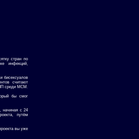
ятку стран по
ке инфекций,
 и бисексуалов
ентов считают
ППП среди МСМ.
торый бы смог
, начиная с 24
роекта, путём
роекта вы уже