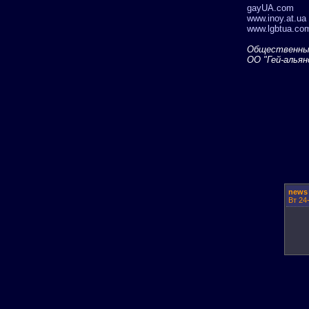
gayUA.com
www.inoy.at.ua
www.lgbtua.co
Общественный 
ОО "Гей-альян
news
Вт 24