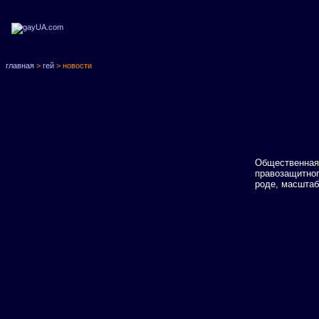
главная
>
гей
> новости
Общественная
правозащитно
роде, масштаб