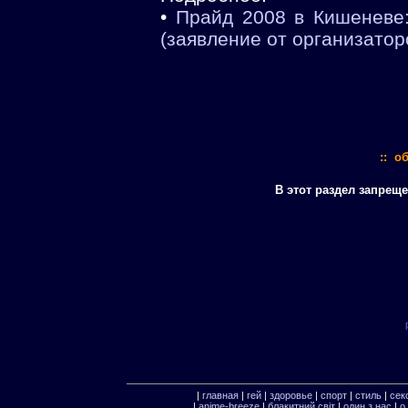
•
Прайд 2008 в Кишеневе:
(заявление от организатор
:: о
В этот раздел запрещ
|
главная
|
гей
|
здоровье
|
спорт
|
стиль
|
сек
|
anime-breeze
|
блакитний свiт
|
один з нас
|
о