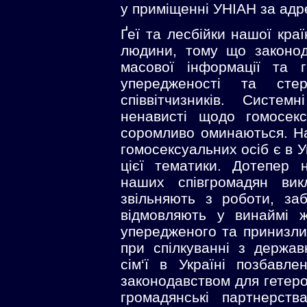
у приміщенні УНІАН за адре
Ґеї та лесбійки нашої кра
людини, тому що законод
масової інформації та 
упередженості та стер
співвітчизників. Систе
ненависті щодо гомосек
соромливо оминаються. На
гомосексуальних осіб є в У
цієї тематики. Дотепер н
наших співгромадян вик
звільняють з роботи, за
відмовляють у винаймі 
упередженого та принизлив
при спілкуванні з держав
сім‘ї в Україні позбавл
законодавством для гетеро
громадянські партнерст