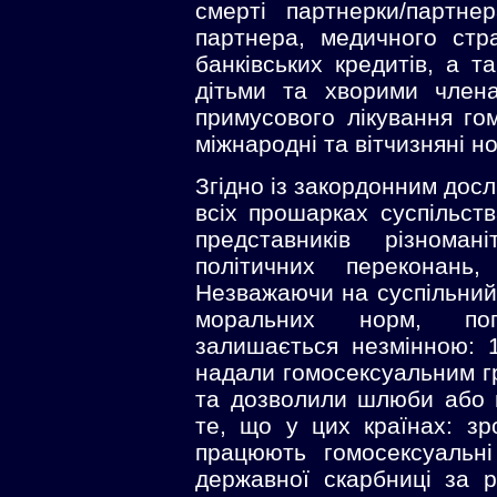
смерті партнерки/партнер
партнера, медичного стр
банківських кредитів, а т
дітьми та хворими член
примусового лікування г
міжнародні та вітчизняні н
Згідно із закордонним досл
всіх прошарках суспільств
представників різноман
політичних переконань
Незважаючи на суспільний у
моральних норм, поп
залишається незмінною: 
надали гомосексуальним гр
та дозволили шлюби або ц
те, що у цих країнах: зр
працюють гомосексуальн
державної скарбниці за р