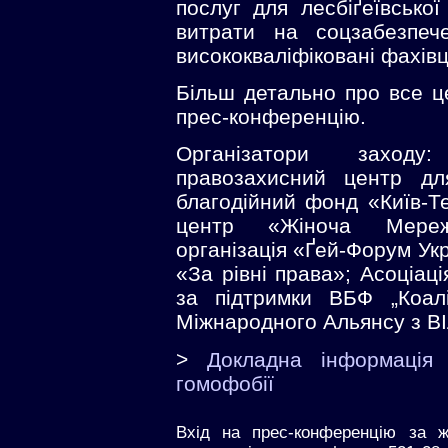
послуг для лесбіґеївсько
витрати на соцзабезпеч
висококваліфіковані фахівц
Більш детально про все ц
прес-конференцію.
Організатори заходу:
правозахисний центр дл
благодійний фонд «Київ-Те
центр «Жіноча Мережа
організація «Ґей-Форум Ук
«За рівні права»; Асоціація
за підтримки ВБФ „Коаліц
Міжнародного Альянсу з ВІЛ
>
Докладна інформація
гомофобії
Вхід на прес-конференцію за ж