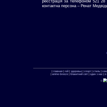
реєстрація за телефоном 521 28 8
контактна персона – Ренат Медвід
|
главная
|
гей
|
здоровье
|
спорт
|
стиль
|
сек
|
anime-breeze
|
блакитний свiт
|
один з нас
|
о
©