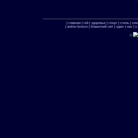
|
главная
|
гей
|
здоровье
|
спорт
|
стиль
|
сек
|
anime-breeze
|
блакитний свiт
|
один з нас
|
о
©