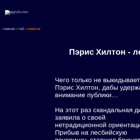
главная
>
гей
> новости
Пэрис Хилтон - 
Чего только не выкидывает
Пэрис Хилтон, дабы удерж
внимание публики…
На этот раз скандальная д
заявила о своей
нетрадиционной ориентац
Прибыв на лесбийскую
вечеринку, ставшая брюне