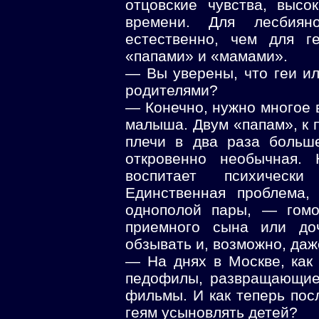
отцовские чувства, выс
времени. Для лесбиян
естественно, чем для г
«папами» и «мамами».
— Вы уверены, что геи и
родителями?
— Конечно, нужно многое в
малыша. Двум «папам», к п
плечи в два раза больше
откровенно необычная. 
воспитает психически
Единственная проблема,
однополой пары, — гомо
приемного сына или доч
обзывать и, возможно, даж
— На днях в Москве, как
педофилы, развращающие
фильмы. И как теперь пос
геям усыновлять детей?