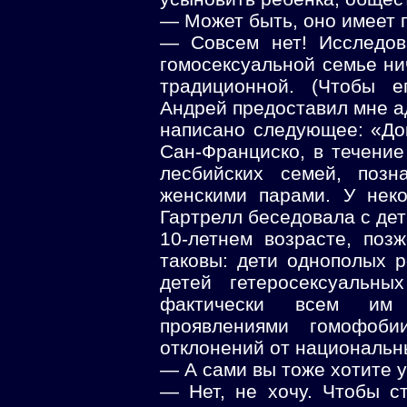
— Может быть, оно имеет 
— Совсем нет! Исследов
гомосексуальной семье ни
традиционной. (Чтобы е
Андрей предоставил мне ад
написано следующее: «Док
Сан-Франциско, в течение
лесбийских семей, поз
женскими парами. У нек
Гартрелл беседовала с де
10-летнем возрасте, поз
таковы: дети однополых 
детей гетеросексуальны
фактически всем им 
проявлениями гомофоб
отклонений от национальн
— А сами вы тоже хотите 
— Нет, не хочу. Чтобы с