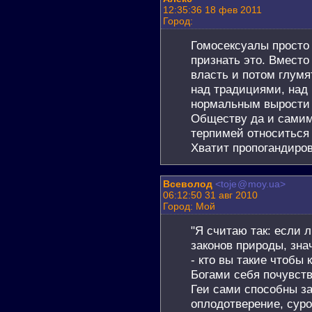
12:35:36 18 фев 2011
Город:
Гомосексуалы просто
признать это. Вместо
власть и потом глум
над традициями, над
нормальным вырости 
Обществу да и самим
терпимей относиться 
Хватит пропогандиров
Всеволод
<toje
@
moy.ua>
06:12:50 31 авг 2010
Город: Мой
"Я считаю так: если 
законов природы, знач
- кто вы такие чтобы
Богами себя почувст
Геи сами способны за
оплодотверение, суро