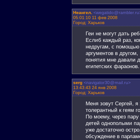
Неангел.
<wegatido
@
rambler.ru
05:01:10 11 фев 2008
Город: Харьков
Геи не могут дать ре
Еслиб каждый раз, ко
недругам, с помощью 
аргументов в другом,
понятия мне давали д
египетских фараонов.
serg
<navigator30
@
mail.ru>
13:43:43 24 янв 2008
Город: Харьков
Меня зовут Сергей, я
толерантный к геям го
По моему, через пару
детей однополыми пар
уже достаточно остро
обсуждение в парлам