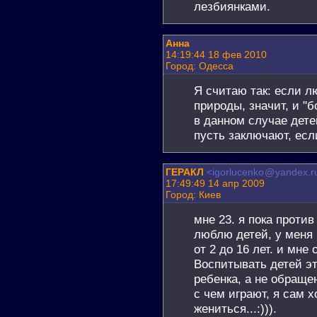
лезбиянками.
Анна
14:19:44 18 фев 2010
Город: Одесса
Я считаю так: если л
природы, значит, и "б
в данном случае дете
пусть заключают, если
ГЕРАКЛ
<igorlucenko
@
yandex.r
17:49:49 14 апр 2009
Город: Киев
мне 23. я пока проти
люблю детей, у меня
от 2 до 16 лет. и мне
Воспитывать детей эт
ребенка, а не обраще
с чем играют, я сам х
жениться...:))).