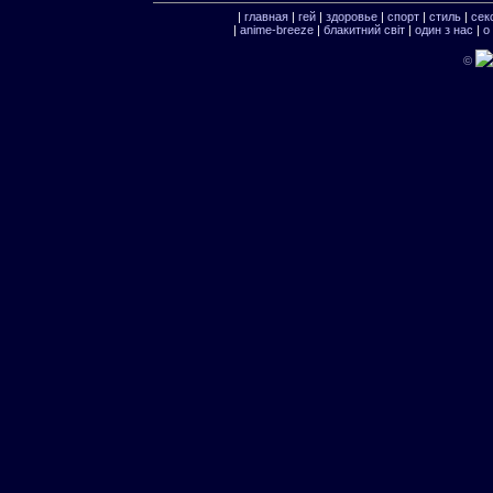
|
главная
|
гей
|
здоровье
|
спорт
|
стиль
|
сек
|
anime-breeze
|
блакитний свiт
|
один з нас
|
о
©