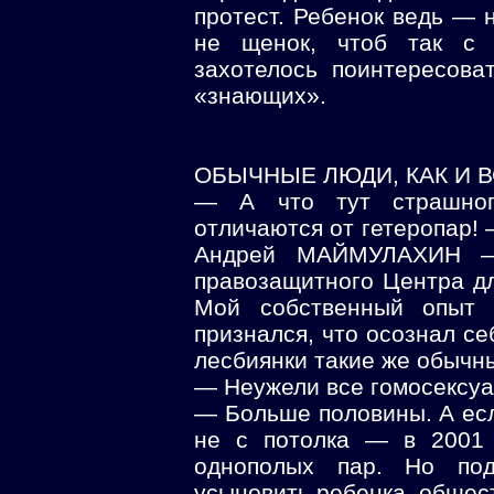
протест. Ребенок ведь — н
не щенок, чтоб так с 
захотелось поинтересова
«знающих».
ОБЫЧНЫЕ ЛЮДИ, КАК И 
— А что тут страшно
отличаются от гетеропар!
Андрей МАЙМУЛАХИН — 
правозащитного Центра д
Мой собственный опыт 
признался, что осознал себ
лесбиянки такие же обычны
— Неужели все гомосексуа
— Больше половины. А есл
не с потолка — в 2001 
однополых пар. Но под
усыновить ребенка, общес