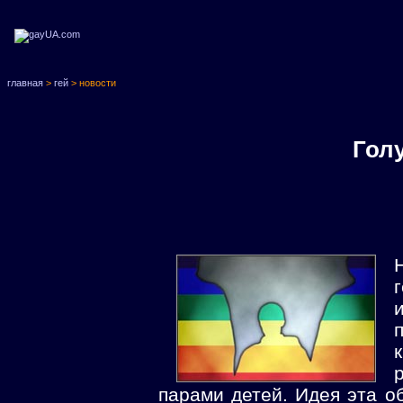
главная
>
гей
> новости
Гол
парами детей. Идея эта о