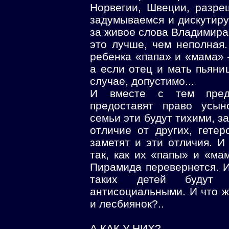
Норвегии, Швеции, разр
задумываемся и дискутиру
за живое слова Владимира
это лучше, чем неполная.
ребенка «папа» и «мама»
а если отец и мать пьян
случае, допустимо...
И вместе с тем пред
предоставят право усын
семьи эти будут тихими, з
отличие от других, гетер
заметят и эти отличия. И
так, как их «папы» и «ма
Пирамида перевернется. 
таких детей будут н
антисоциальными. И что ж
и лесбиянок?..
А КАК У НИХ?