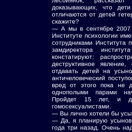
лесбиянок, рассказал
доказывающих, что дет
отличаются от детей гете
скажите?
— А мы в сентябре 2007 
Институте психологии им
сотрудниками Института 
замдиректора институ
констатируют: распрост
деструктивное явление,
отдавать детей на усын
античеловеческий поступ
вред от этого пока не 
однополыми парами нач
Пройдет 15 лет, и де
гомосексуалистами.
— Вы лично хотели бы усы
— Да, я планирую усынов
года три назад. Очень на