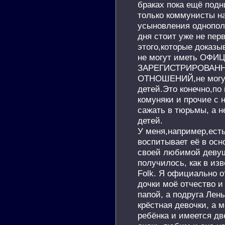
браках пока ещё подн
только коммунисты на
усыновления однопол
дня стоит уже не пер
этого,которые доказы
не могут иметь ОФ
ЗАРЕГИСТРИРОВАН
ОТНОШЕНИЙ,не могут
детей.Это конечно,по
комуняки и прочие с 
сажать в тюрьмы, а н
детей.
У меня,например,есть 
воспитывает её в осн
своей любимой девуш
получилось, как в из
Folk. Я официально о
дочки моё отчество и
папой, а подруга Лен
крёстная девочки, а 
ребёнка и имеется дв