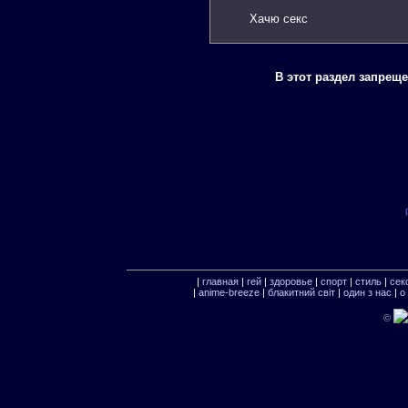
Хачю секс
В этот раздел запрещ
|
главная
|
гей
|
здоровье
|
спорт
|
стиль
|
сек
|
anime-breeze
|
блакитний свiт
|
один з нас
|
о
©