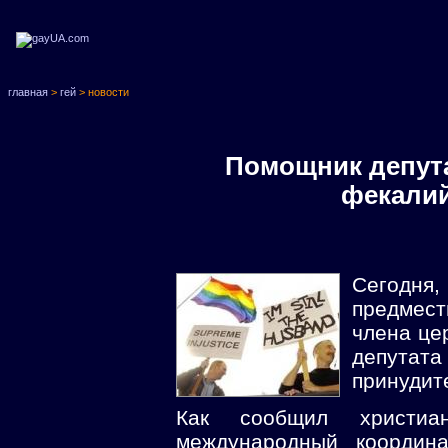
главная
>
гей
> новости
Помощник депута
фекалий
Сегодня
предмест
члена це
депутат
принудит
Как сообщил христ
международный координа