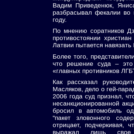
Вадим Приведенюк, Янис
разбрасывал фекалии во 
году.
По мнению соратников Дз
противостоянии христиан 
Латвии пытается навязать
Более того, представител
что решение суда – это
«главных противников ЛГБ
Как рассказал руководи
Масляков, дело о гей-пара
2006 года суд признал, ч
несанкционированной акц
бросил в автомобиль од
"пакет зловонного соде
отрицает, подчеркивая, ч
выражал лишь свое 