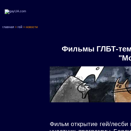
главная
>
гей
> новости
Фильмы ГЛБТ-тем
"М
Фильм открытие гей/лесби 