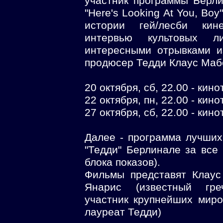
участник программы Берли
"Here's Looking At You, Bo
истории гей/лесби кин
интервью культовых л
интересными отрывками и
продюсер Тедди Клаус Маб
20 октября, сб, 22.00 - кин
22 октября, пн, 22.00 - кин
27 октября, сб, 22.00 - кин
Далее - программа лучших
"Тедди" Берлинале за все 
блока показов).
Фильмы представят Клаус
Янарис (известный гре
участник крупнейших мир
лауреат Тедди)