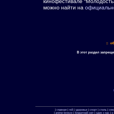
кинофестивале "Молодость
можно найти на
официальн
:: о
В этот раздел запрещ
|
главная
|
гей
|
здоровье
|
спорт
|
стиль
|
сек
|
anime-breeze
|
блакитний свiт
|
один з нас
|
о