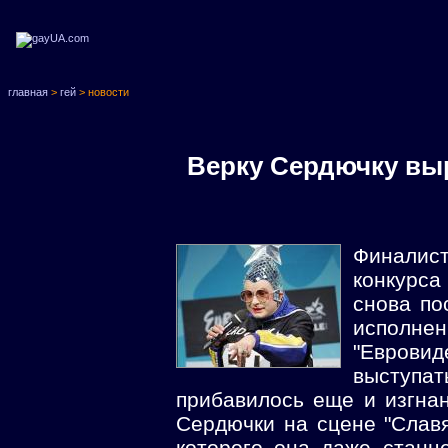
главная
>
гей
> новости
Верку Сердючку выр
Финалист
конкурс
снова по
испо
"Евровид
выступ
прибавилось еще и изгна
Сердючки на сцене "Славя
которого она даже станц