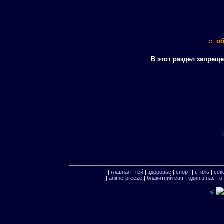
:: о
В этот раздел запрещ
|
главная
|
гей
|
здоровье
|
спорт
|
стиль
|
сек
|
anime-breeze
|
блакитний свiт
|
один з нас
|
о
©