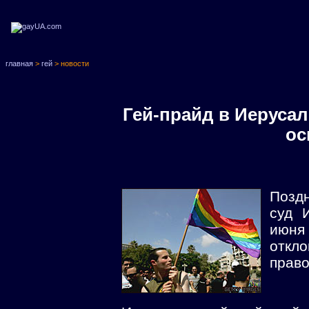
главная
>
гей
> новости
Гей-прайд в Иерусал
ос
Позд
суд 
июня
отк
прав