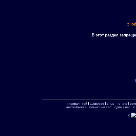
:: о
В этот раздел запрещ
|
главная
|
гей
|
здоровье
|
спорт
|
стиль
|
сек
|
anime-breeze
|
блакитний свiт
|
один з нас
|
о
©