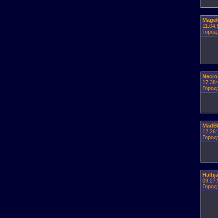
Mage
11:04
Город
Necro
17:38:
Город:
MadBl
12:26:
Город:
Haltij
09:27:
Город