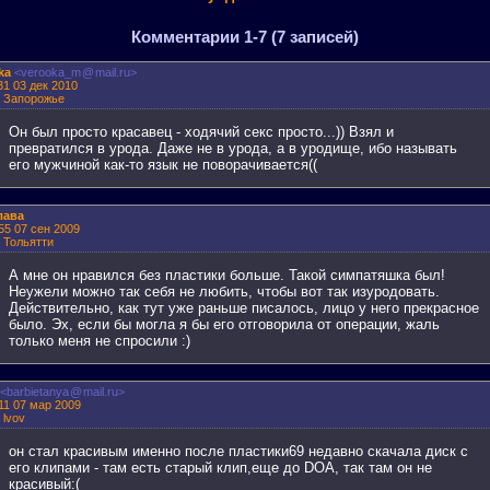
Комментарии 1-7 (7 записей)
ka
<verooka_m
@
mail.ru>
31 03 дек 2010
: Запорожье
Он был просто красавец - ходячий секс просто...)) Взял и
превратился в урода. Даже не в урода, а в уродище, ибо называть
его мужчиной как-то язык не поворачивается((
лава
55 07 сен 2009
: Тольятти
А мне он нравился без пластики больше. Такой симпатяшка был!
Неужели можно так себя не любить, чтобы вот так изуродовать.
Действительно, как тут уже раньше писалось, лицо у него прекрасное
было. Эх, если бы могла я бы его отговорила от операции, жаль
только меня не спросили :)
<barbietanya
@
mail.ru>
11 07 мар 2009
 lvov
он стал красивым именно после пластики69 недавно скачала диск с
его клипами - там есть старый клип,еще до DOA, так там он не
красивый:(