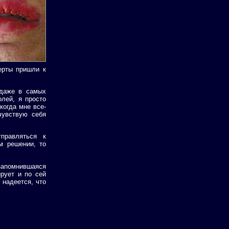
ерты пришли к
 даже в самых
олей, я просто
когда мне все-
чувствую себя
правляться к
м решении, то
запомнившаяся
ирует и по сей
 надеется, что