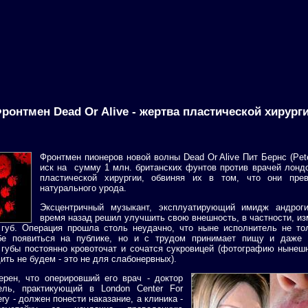
ронтмен Dead Or Alive - жертва пластической хирург
Фронтмен пионеров новой волны Dead Or Alive Пит Бернс (Pet
иск на сумму 1 млн. британских фунтов против врачей лонд
пластической хирургии, обвиняя их в том, что они пре
натурального урода.
Эксцентричный музыкант, эксплуатирующий имидж андроги
время назад решил улучшить свою внешность, в частности, и
 губ. Операция прошла столь неудачно, что ныне исполнитель не то
бе появиться на публике, но и с трудом принимает пищу и даже р
 губы постоянно кровоточат и сочатся сукровицей (фотографию нынеш
ить не будем - это не для слабонервных).
ерен, что оперировший его врач - доктор
ль, практикующий в London Center For
ery - должен понести наказание, а клиника -