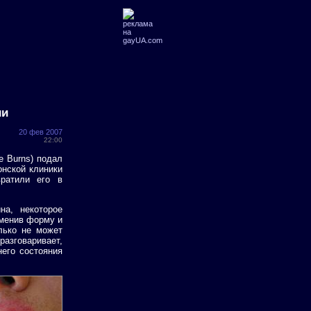
ии
20 фев 2007
22:00
e Burns) подал
онской клиники
вратили его в
на, некоторое
зменив форму и
лько не может
азговаривает,
него состояния