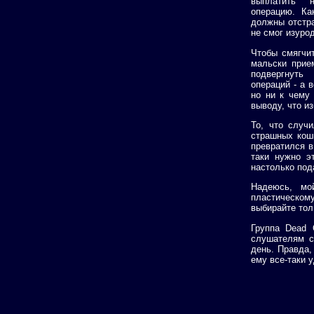
выплатить 
операцию. Ка
должны отстра
не смог изурод
Чтобы смягчи
мальски прие
подвергнуть
операций - а 
но ни к чему
выводу, что и
То, что случ
страшных кошм
превратился в
таки нужно э
настолько под
Надеюсь, мо
пластическом
выбирайте тол
Группа Dead 
слушателям св
день. Правда,
ему все-таки у