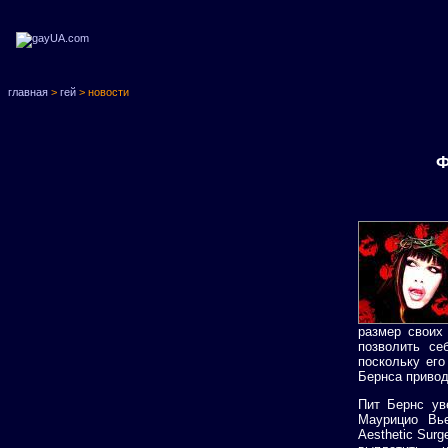
главная
>
гей
> новости
Ф
размер своих
позволить се
поскольку его
Бернса привод
Пит Бернс ув
Маурицио Вье
Aesthetic Surg