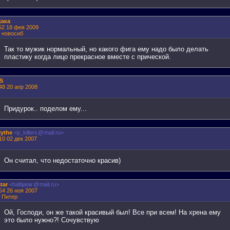
kaка
:52 18 фев 2009
: новосиб
Так то мужик нормальный, но какого фига ему надо было делать
пластику когда лицо прекрасное вместе с прической.
S
48 20 апр 2008
Придурок.. поделом ему...
ythe
<p_killers
@
mail.ru>
10 02 дек 2007
Он считал, что недостаточно красив)
atar
<haltijatar
@
mail.ru>
54 26 ноя 2007
: Питер
Ой, Господи, он же такой красивый был! Все при всем! На хрена ему
это было нужно?! Сочувствую