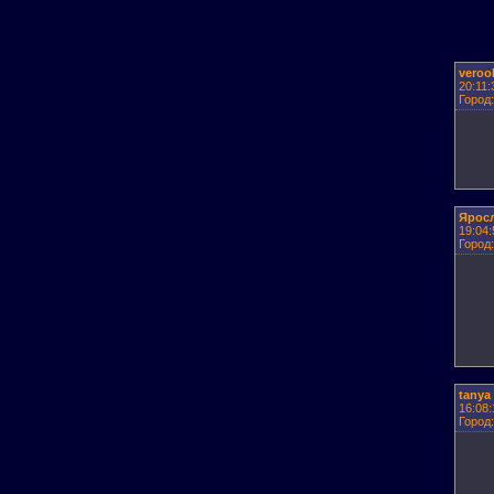
veroo
20:11:
Город
Ярос
19:04:
Город
tanya
16:08:
Город: