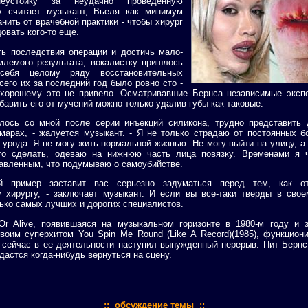
неустойку за неудачно проведенную
к считает музыкант, Вьеля как минимум
нить от врачебной практики - чтобы хирург
овать кого-то еще.
ть последствия операции и достичь мало-
млемого результата, вокалистку пришлось
 себя целому ряду восстановительных
всего их за последний год было ровно сто -
 хорошему это не привело. Осматривавшие Бернса независимые эксп
збавить его от мучений можно только удалив губы как таковые.
илось со мной после серии инъекций силикона, трудно представить
арах, - жалуется музыкант. - Я не только страдаю от постоянных б
 урода. Я не могу жить нормальной жизнью. Не могу выйти на улицу, а 
то сделать, одеваю на нижнюю часть лица повязку. Временами я 
авленным, что подумываю о самоубийстве.
й пример заставит вас серьезно задуматься перед тем, как от
у хирургу, - заключает музыкант. И если вы все-таки тверды в свое
ько самых лучших и дорогих специалистов.
Or Alive, появившаяся на музыкальном горизонте в 1980-м году и 
оим суперхитом You Spin Me Round (Like A Record)(1985), функцион
 сейчас в ее деятельности наступил вынужденный перерыв. Пит Бернс
дастся когда-нибудь вернуться на сцену.
:: обсуждение темы ::