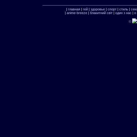
|
главная
|
гей
|
здоровье
|
спорт
|
стиль
|
сек
|
anime-breeze
|
блакитний свiт
|
один з нас
|
о
©