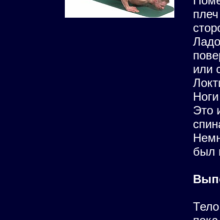
Поме
плеч
стор
Ладо
пове
или 
Локт
Ноги
Это 
спин
Немн
был 
Вып
Тело