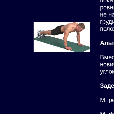
пока
ровн
не н
груд
поло
Альт
Вмес
нови
угло
Зад
M. pe