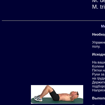
M. de
M. tr
М
Необхо
Упражне
полу.
Исходн
На ваше
Колени 
Пятки н
Руки за
на груди
Держите
подбор
Напряги
Выполн