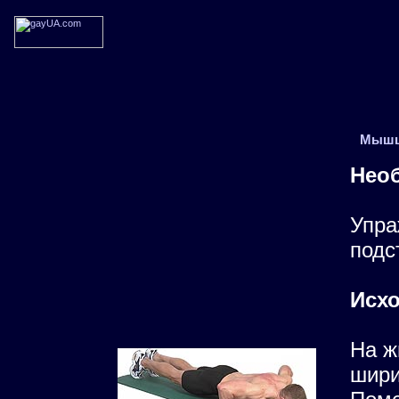
Мышц
Нео
Упра
подс
Исхо
На ж
шири