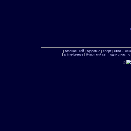
|
главная
|
гей
|
здоровье
|
спорт
|
стиль
|
сек
|
anime-breeze
|
блакитний свiт
|
один з нас
|
о
©