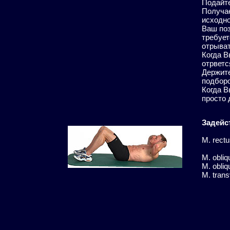
Подайте
Получае
исходно
Ваш поз
требует
отрыват
Когда В
отрветс
Держите
подборо
Когда В
просто 
Задейс
M. rect
M. obliq
M. obliq
M. tran