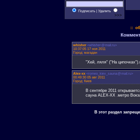
Подписать | Удалить
:: о
Коммента
whisher
<whisher
@
mail.ru>
10:37:05 17 ноя 2011
Город: магадан
"Хей, ляля" ("На ципочках")
Alex-xx
<romeo_kiev_sauna
@
mail.ru>
00:49:30 05 авг 2011
Город: Киев
В сентябре 2011 открываетс
сауна ALEX-XX .метро Вокз
В этот раздел запрещ