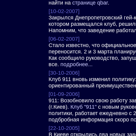
найти на
странице qbar
.
[10-02-2007]
Закрылся Днепропетровский гей-
котором размещался клуб, решил
Напомним, что заведение работало
[06-02-2007]
Cтало известно, что официальное
переносится. 2 и 3 марта планиру
Как сообщило руководство, запущ
все.
подробнее...
[30-10-2006]
Клуб 911 вновь изменил политику
ориентированный преимущественн
[01-09-2006]
911: Возобновило свою работу зав
(г.Киев).
Клуб "911"
с новым руков
политики, работает ежедневно с 22
подбробная информация скоро поя
[22-10-2005]
В Киеве открылись два новых зав