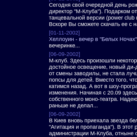
Сегодня свой очередной день рож
директор "М-Клуба"). Подарком 
танцевальной версии (power club m
Вскоре Вы сможете скачать ее с н
[01-11-2002]
Хеллоуин - вечер в "Белых Ночах"
вечеринке...
[06-09-2002]
М-клуб. Здесь произошли некотор
достойное освещение, новый ди-д
от смены заводилы, не стала луч
попсы для детей. Вместо того, чт
катимся назад. А вот в шоу-про
изменения. Начиная с 20.09 здес
собственного моно-театра. Надеюс
раньше не делал...
[06-09-2002]
В Киев вновь приехала звезда бе
"Агитация и пропаганда"). В этот 
администрации М-Клуба, отныне о