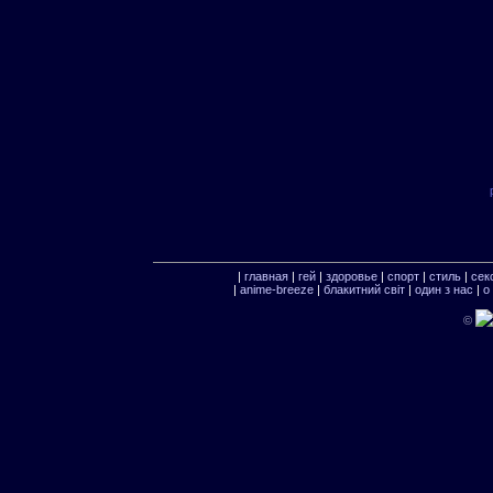
|
главная
|
гей
|
здоровье
|
спорт
|
стиль
|
сек
|
anime-breeze
|
блакитний свiт
|
один з нас
|
о
©