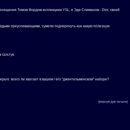
посещения Томом Фордом коллекциии YSL, и Эди Слиманом - Dior, своей
я людьми преуспевающими, сумели подчерпнуть кое-какую полезную
 галстук.
верьте: всего ли хватает в вашем / его "джентельменском" наборе?
[версия для печати]