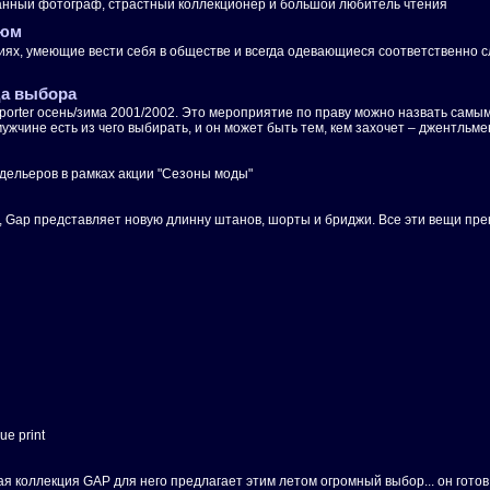
знанный фотограф, страстный коллекционер и большой любитель чтения
тюм
, умеющие вести себя в обществе и всегда одевающиеся соответственно случа
да выбора
a-porter осень/зима 2001/2002. Это мероприятие по праву можно назвать са
жчине есть из чего выбирать, и он может быть тем, кем захочет – джентльмен
одельеров в рамках акции "Сезоны моды"
1, Gap представляет новую длинну штанов, шорты и бриджи. Все эти вещи пре
e print
овая коллекция GAP для него предлагает этим летом огромный выбор... он гот