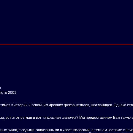
y
лето 2001
тимся к истории и вспомним древних греков, кельтов, шотландцев. Однако сег
нсы, вот этот реглан и вот та красная шапочка? Мы предоставляем Вам такую
ых очков, с седыми, завязанными в хвост, волосами, в темном костюме с неи