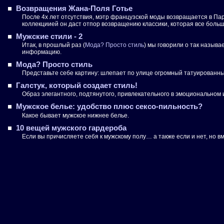
Возвращения Жана-Поля Готье
После 4х лет отсутствия, мэтр французской моды возвращается в Па
коллекциией он даст отпор возвращению классики, которая все боль
Мужские стили - 2
Итак, в прошлый раз (
Мода? Просто стиль
) мы говорили о так назыв
информацию.
Мода? Просто стиль
Представьте себе картину: шлепает по улице огромный татуированный 
Галстук, который создает стиль!
Образ элегантного, подтянутого, привлекательного в эмоциональном
Мужское белье: удобство плюс сексо-пильность?
Какое бывает мужское нижнее белье.
10 вещей мужского гардероба
Если вы причисляете себя к мужскому полу… а также если и нет, но вме