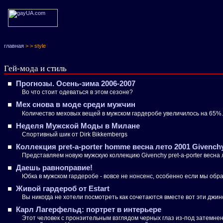
главная
>
> style
Гей-мода и стиль
Прогнозы. Осень-зима 2006-2007
Во что стоит одеваться в этом сезоне?
Мех снова в моде среди мужчин
Количество меховых вещей в мужском гардеробе увеличилось на 65%.
Неделя Мужской Моды в Милане
Спортивный шик от Dirk Bikkembergs
Коллекция pret-a-porter homme весна лето 2001 Givench
Представляем новую мужскую коллекцию Givenchy pret-a-porter весна 
Даешь равноправие!
Юбка в мужском гардеробе - вовсе не нонсенс, особенно если мы обра
Живой гардероб от Estart
Вы никогда не хотели посмотреть как сочетаются вместе вот эти джи
Карл Лагерфельд: портрет в интерьере
Этот человек с пронзительным взглядом черных глаз из-под затемненн