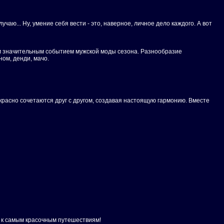
ю... Ну, умение себя вести - это, наверное, личное дело каждого. А вот
мым значительным событием мужской моды сезона. Разнообразие
ом, денди, мачо.
красно сочетаются друг с другом, создавая настоящую гармонию. Вместе
ов к самым красочным путешествиям!