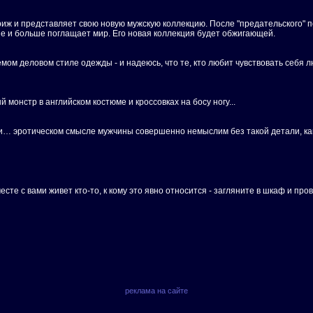
риж и представляет свою новую мужскую коллекцию. После "предательского" 
ше и больше поглащает мир. Его новая коллекция будет обжигающей.
аемом деловом стиле одежды - и надеюсь, что те, кто любит чувствовать себ
монстр в английском костюме и кроссовках на босу ногу...
 и… эротическом смысле мужчины совершенно немыслим без такой детали, как
сте с вами живет кто-то, к кому это явно относится - загляните в шкаф и про
реклама на сайте