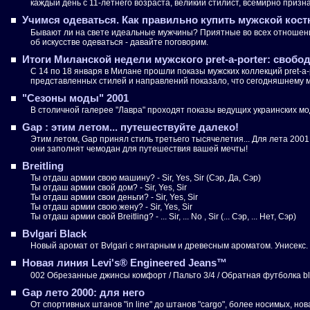
каждый день с 11-летнего возраста, великий стилист, всемирно при
Учимся одеваться. Как правильно купить мужской кос
Бывают ли на свете идеальные мужчины? Приятные во всех отношениях
об искусстве одеваться - давайте поговорим.
Итоги Миланской недели мужского prеt-a-porter: свобо
С 14 по 18 января в Милане прошли показы мужских коллекций prеt-
представленных стилей и направлений показало, что сегодняшнему му
"Сезоны моды" 2001
В столичной галерее "Лавра" проходят показы ведущих украинских м
Gap : этим летом... путешествуйте далеко!
Этим летом, Gap принял стиль третьего тысячелетия... Для лета 200
они заполнят чемодан для путешествия вашей мечты!
Breitling
Ты отдаш армии свою машину? - Sir, Yes, Sir (Сэр, Да, Сэр)
Ты отдаш армии свой дом? - Sir, Yes, Sir
Ты отдаш армии свои деньги? - Sir, Yes, Sir
Ты отдаш армии свою жену? - Sir, Yes, Sir
Ты отдаш армии свой Breitling? - ... Sir, ... No , Sir (... Сэр, ... Нет, Сэр)
Bvlgari Black
Новый аромат от Bvlgari с янтарным и древесным ароматом. Унисекс.
Новая линия Levi's® Engineered Jeans™
002 Обрезанные джинсы комфорт / Пальто 3/4 / Обратная футболка blu
Gap лето 2000: для него
От спортивных штанов "in line" до штанов "cargo", более носимых, н