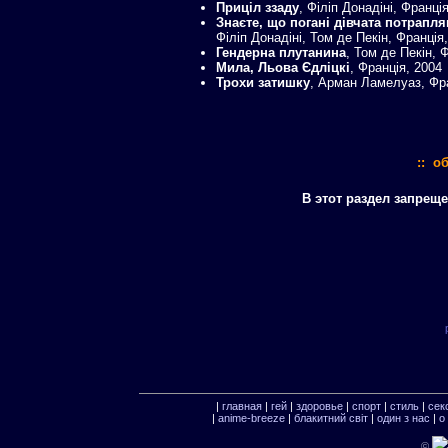
Приціл ззаду
, Філіп Донадіні, Франці
Знаєте, що погані дівчата потрапл
Філіп Донадіні, Том де Пекін, Франція
Гендерна плутанина
, Том де Пекін, 
Мила, Льова Єдліцкі
, Франція, 2004
Трохи затишку
, Арман Ламелуаз, Фра
:: о
В этот раздел запрещ
|
главная
|
гей
|
здоровье
|
спорт
|
стиль
|
сек
|
anime-breeze
|
блакитний свiт
|
один з нас
|
о
©