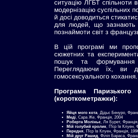
ситуацію ЛГБТ спільноти в 
модернізацію суспільних по
й досі доводиться стикати
для людей, що зазнають 
познаймоти світ з француз
В цій програмі ми проп
сюжетних та експеримент
пошук та формування 
Переглядаючи їх, ви 
гомосексуального кохання.
Програма Паризького 
(короткометражки):
Яйця мого кота
, Дідьє Бенуро, Франц
Меді
, Сара Же, Франція, 2004
Роберта Моліньє
, Ля Бурет, Франція
Мій голубий кролик
, П'єр Ів Клуен, 
Передня
, П'єр Ів Клуен, Франція, 199
Мій друг Рашид
, Філіп Бараса, Франц