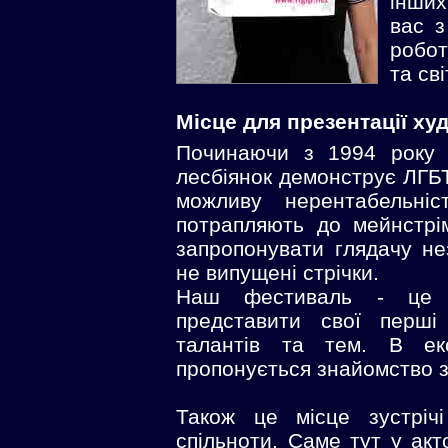
інших
вас з
робот
та сві
Місце для презентації х
Починаючи з 1994 року 
лесбіянок демонструє ЛГБТ
можливу нерентабельні
потрапляють до мейнстрі
запропонувати глядачу не
не випущені стрічки.
Наш фестиваль - це 
представити свої перші
талантів та тем. В екс
пропонується знайомство з
Також це місце зустріч
спільноти. Саме тут у акт