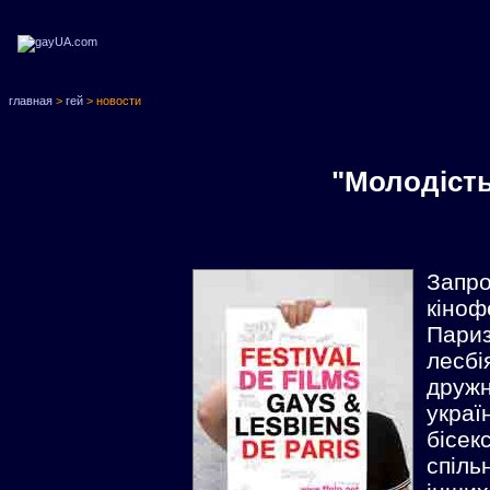
главная
>
гей
> новости
"Молодість
Зап
кіно
Пари
лесбі
друж
укр
бісе
спіль