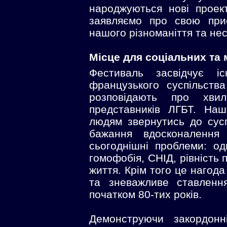
народжуються нові проек
заявляємо про свою прис
нашого різноманіття та нес
Місце для соціальних та
Фестиваль засвідчує і
французького суспільств
розповідають про хви
представників ЛГБТ. На
людям звернутись до сусп
бажання вдосконалення 
сьогоднішні проблеми: о
гомофобія, СНІД, рівність
життя. Крім того це нагод
та зневажливе ставленн
початком 80-тих років.
Демонструючи закордонн