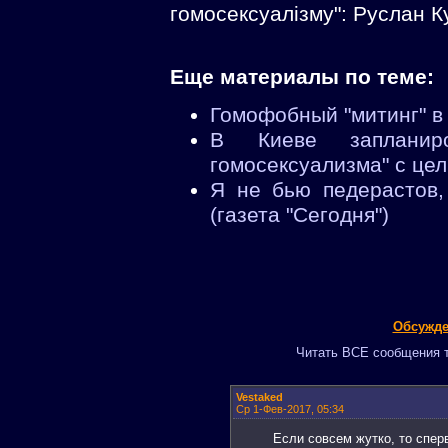
гомосексуалізму": Руслан К
Еще материалы по теме:
Гомофобный "митинг" в 
В Киеве запланир
гомосексуализма" с цел
Я не бью педерастов,
(газета "Сегодня")
Обсужде
Читать ВСЕ сообщения т
Vestaked
Ср 1-Фев-2017, 05:34
Если совсем жутко, то спер