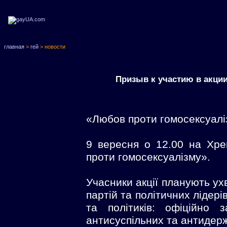
главная
>
гей
> новости
Призыв к участию в акци
«Любов проти гомосексуалі
9 вересня о 12.00 на Хре
проти гомосексуалізму».
Учасники акції планують ух
партій та політичних лідері
та політиків: офіційно
антисуспільних та антидер