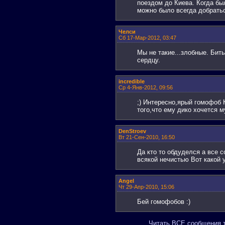
поездом до Киева. Когда бы
можно было всегда добрать
Челси
Сб 17-Мар-2012, 03:47
Мы не такие...злобные. Бить
сердцу.
incredible
Ср 4-Янв-2012, 09:56
;) Интересно,ярый гомофоб К
того,что ему дико хочется 
DenStroev
Вт 21-Сен-2010, 16:50
Да кто то обдуделся а все 
всякой нечистью Вот какой 
Angel
Чт 29-Апр-2010, 15:06
Бей гомофобов :)
Читать ВСЕ сообщения т