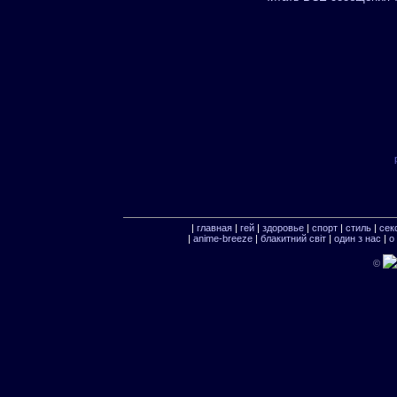
|
главная
|
гей
|
здоровье
|
спорт
|
стиль
|
сек
|
anime-breeze
|
блакитний свiт
|
один з нас
|
о
©