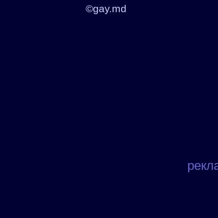
©gay.md
рекл