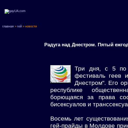
главная
>
гей
> новости
Радуга над Днестром. Пятый ежго
Три дня, с 5 по
фестиваль геев 
Днестром". Его о
республике общественн
борющаяся за права соо
бисексуалов и транссексуа
Восемь лет существовани
гей-прайды в Молдове при