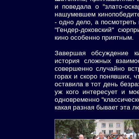
и поведала о "злато-оск
нашумевшем кинопобедите
- одно дело, а посмотреть
"Гендер-доковский" сюрп
кино особенно приятным.
Завершая обсуждение ки
история сложных взаимо
совершенно случайно вст
горах и скоро понявших, ч
оставила в тот день безра
уж кого интересует и мо
одновременно "классическо
какая разная бывает эта л