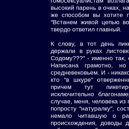
гомосексуалистам возлаг
высокий парень в очках, н
же способом вы хотите п
"Встанем живой цепью во
твердо ответил главный.
К слову, в тот день пик
держали в руках листов
Содому???" - именно так,
Написана грамотно, но
средневековьем. И - никак
кто "в шкуре" отверженн
причем тут пикетир
исключительно благонам
случае, меня, человека из
попросту "натуралку", со
немало читавшую о раз
происхождения, доводы д