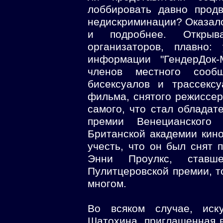
лоббировать давно прод
недискриминации? Оказалос
и подробнее. Открыв
организаторов, плавно
информации "ГендерДок-
членов местного сообщ
бисексуалов и трассекс
фильма, снятого режиссеро
самого, что стал обладат
премии Венецианского
Британской академии кино
учесть, что он был снят 
Энни Проулкс, ставше
Пулитцеровской премии, т
многом.
Во всяком случае, иск
Шатохина, приглашенная в