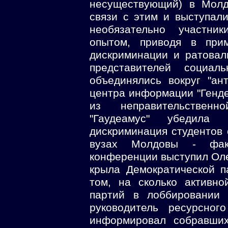
несуществующий) в Молд
связи с этим и выступал
необязательно участни
опытом, приводя в пр
дискриминации и ратовал
представителей социал
объединялись вокруг "ан
центра информации "Генде
из неправительственн
"Гаудеамус" убедила
дискриминация студентов
вузах Молдовы - фак
конференции выступил Оле
крыла Демократической 
том, на сколько активн
партий в лоббировании 
руководитель ресурсног
информировал собравших