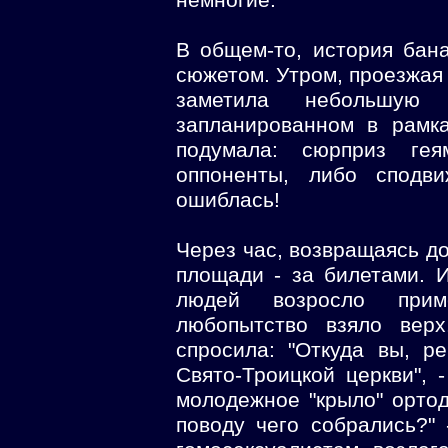
немногие.
В общем-то, история бан
сюжетом. Утром, проезжая
заметила небольшу
запланированном в рамка
подумала: сюрприз ге
оппоненты, либо сподв
ошиблась!
Через час, возвращаясь д
площади - за билетами. 
людей возросло прим
любопытство взяло верх
спросила: "Откуда вы, р
Свято-Троицкой церкви", 
молодежное "крыло" ортод
поводу чего собрались?"