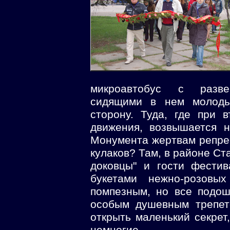
микроавтобус с разв
сидящими в нем молоды
сторону. Туда, где при 
движения, возвышается 
Монумента жертвам репре
кулаков? Там, в районе Ст
доковцы" и гости фести
букетами нежно-розовы
помпезным, но все подо
особым душевным трепет
открыть маленький секрет,