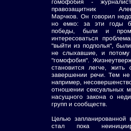
гомофобия - журналис
правозащитник Алек
Марчков. Он говорил недо
но емко: за эти годы 
победы, были и пром
интересоваться проблем
"выйти из подполья", были
не слыхавшие, и потому
"гомофобия". Жизнеутвер
становится легче, жить 
завершении речи. Тем не
например, несовершенств
отношении сексуальных м
насущного закона о нед
групп и сообществ.
Целью запланированной 
стал пока неинициир