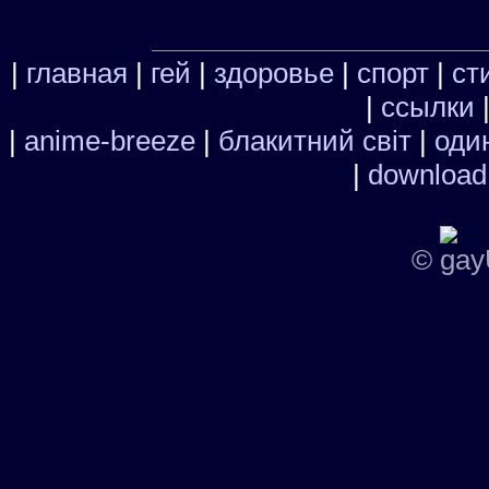
|
главная
|
гей
|
здоровье
|
спорт
|
ст
|
ссылки
|
anime-breeze
|
блакитний свiт
|
один
|
download
©