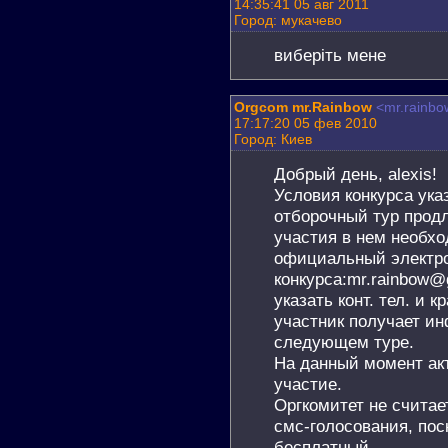
14:35:41 05 авг 2011
Город: мукачево
виберіть мене
Orgcom mr.Rainbow
<mr.rainbo
17:17:20 05 фев 2010
Город: Киев
Добрый день, alexis!
Условия конкурса ука
отборочный тур продл
участия в нем необх
официальный электр
конкурса:mr.rainbow@
указать конт. тел. и 
участник получает и
следующем туре.
На данный момент ак
участие.
Оргкомитет не счита
смс-голосования, пос
бесплатный.