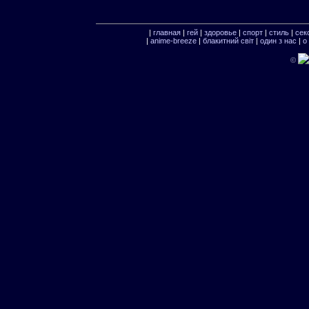
|
главная
|
гей
|
здоровье
|
спорт
|
стиль
|
сек
|
anime-breeze
|
блакитний свiт
|
один з нас
|
о
©