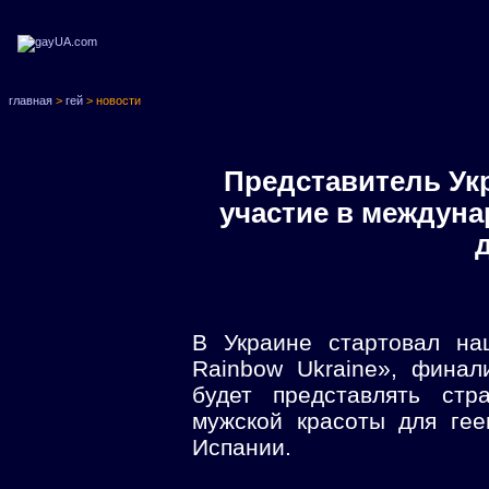
главная
>
гей
> новости
Представитель Укр
участие в междуна
В Украине стартовал на
Rainbow Ukraine», финал
будет представлять стр
мужской красоты для гее
Испании.