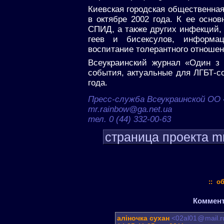
Киевская городская общественная
в октябре 2002 года. К ее осно
СПИД, а также других инфекций
геев и бисексулов, информаци
воспитание толерантного отноше
Всеукраинский журнал «Один з
события, актуальные для ЛГБТ-с
года.
Пресс-служба Всеукраинской ОО 
mr.rainbow@ga.net.ua
тел. 0 (44) 332-00-63
страница проекта mr
:: о
Коммента
аліночка сухан
<02al01
@
mail.