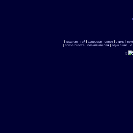
|
главная
|
гей
|
здоровье
|
спорт
|
стиль
|
сек
|
anime-breeze
|
блакитний свiт
|
один з нас
|
о
©